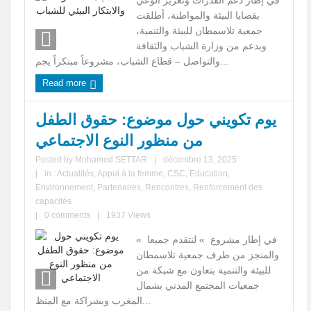
في إطار دعم القدرات وتعزيز الوعي
بقضايا البيئة والمواطنة، أطلقت
جمعية تلاسمطان للبيئة والتنمية،
وبدعم من وزارة الشباب والثقافة
والتواصل – قطاع الشباب، مشروعاً مبتكراً يجم...
Read more
يوم تكويني حول موضوع: حقوق الطفل
من منظور النوع الاجتماعي
Posted by
Mohamed SETTAR
|
décembre 13, 2025
|
in :
Actualités
,
Appui à la femme
,
CSC
,
Education
,
Environnement
,
Partenaires
,
Rencontres
,
Renforcement des
capacités
|
0 comments
|
1937 Views
في إطار مشروع » لنتقدم جميعا »
والمنجز من طرف جمعية تلاسمطان
للبيئة والتنمية بتعاون مع شبكة من
جمعيات المجتمع المدني بشمال
المغرب وبشراكة مع المنظ...