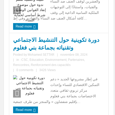
والعشرين لوقف العنف ضد النساء
والفتيات، واستنادًا إلى التوجيهات
الملكية السامية الداعية إلى وقف
كافة أشكال العنف ضد النساء والفتيات، وفي إط...
Read more
دورة تكوينية حول التنشيط الاجتماعي
وتقنياته بجماعة بني فغلوم
Posted by
Mohamed SETTAR
|
novembre 08, 2024
|
in :
CSC
,
Education
,
Environnement
,
Partenaires
,
Rencontres
,
Renforcement des capacités
|
0 comments
|
3426 Views
في إطار مشروعها الجديد « دعم
التمكين الاقتصادي للنساء وإحداث
مركز تربوي-ثقافي متعدد
الاختصاصات بجماعة بني فغلوم
بإقليم شفشاون » والمنجز من طرف جمعية...
Read more