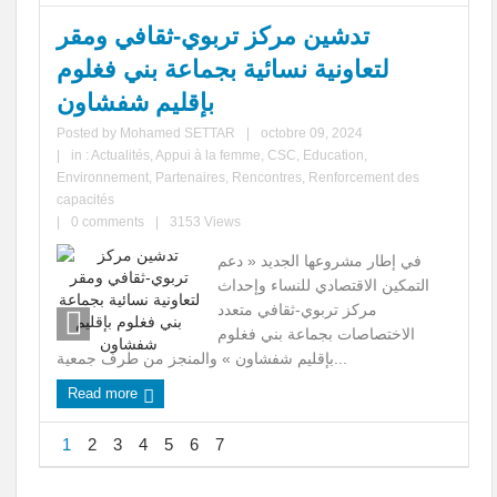
تدشين مركز تربوي-ثقافي ومقر
لتعاونية نسائية بجماعة بني فغلوم
بإقليم شفشاون
Posted by
Mohamed SETTAR
|
octobre 09, 2024
|
in :
Actualités
,
Appui à la femme
,
CSC
,
Education
,
Environnement
,
Partenaires
,
Rencontres
,
Renforcement des
capacités
|
0 comments
|
3153 Views
في إطار مشروعها الجديد « دعم
التمكين الاقتصادي للنساء وإحداث
مركز تربوي-ثقافي متعدد
الاختصاصات بجماعة بني فغلوم
بإقليم شفشاون » والمنجز من طرف جمعية...
Read more
1
2
3
4
5
6
7