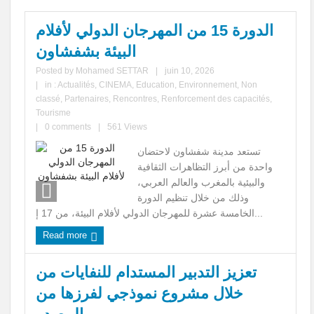
الدورة 15 من المهرجان الدولي لأفلام
السينما الخضراء والابتكار البيئي للشباب
البيئة بشفشاون
مشاركة جمعية تلاسمطان للبيئة والتنمية بندوة بطنجة بمداخلة حول ظاهرة
Posted by
Mohamed SETTAR
|
juin 10, 2026
زواج القاصرات
|
in :
Actualités
,
CINEMA
,
Education
,
Environnement
,
Non
classé
,
Partenaires
,
Rencontres
,
Renforcement des capacités
,
تنظيم دورة تكوينية لفائدة مجموعة من متطوعي التعاونية الغابوية (مستقبل
Tourisme
|
0 comments
|
561 Views
أمكري ) حول تقنيات اخماد حرائق الغابة
تستعد مدينة شفشاون لاحتضان
حملة ترافع طيلة أسبوع تحت شعار: من أجل إصلاح شامل لمدونة الأسرة…
واحدة من أبرز التظاهرات الثقافية
والبيئية بالمغرب والعالم العربي،
صوتنا مهم
وذلك من خلال تنظيم الدورة
الخامسة عشرة للمهرجان الدولي لأفلام البيئة، من 17 إ...
إحداث ستة (6) مسارات جيوسياحية على مستوى جيوبارك شفشاون
Read more
يوم تكويني حول موضوع: حقوق الطفل من منظور النوع الاجتماعي
تعزيز التدبير المستدام للنفايات من
ورشات تكوينية حول فن الطبخ، لفائدة أصحاب المآوي السياحية والطلبة
خلال مشروع نموذجي لفرزها من