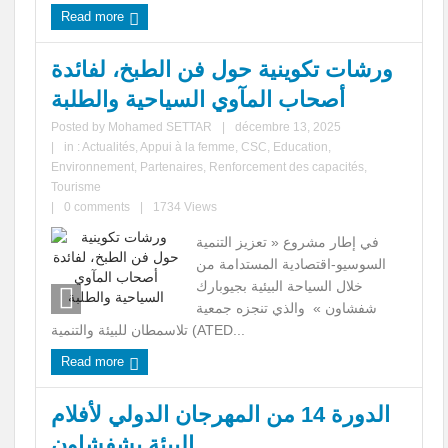
Read more
ورشات تكوينية حول فن الطبخ، لفائدة
أصحاب المآوي السياحية والطلبة
Posted by
Mohamed SETTAR
|
décembre 13, 2025
|
in :
Actualités
,
Appui à la femme
,
CSC
,
Education
,
Environnement
,
Partenaires
,
Renforcement des capacités
,
Tourisme
|
0 comments
|
1734 Views
في إطار مشروع « تعزيز التنمية
السوسيو-اقتصادية المستدامة من
خلال السياحة البيئية بجيوبارك
شفشاون » والذي تنجزه جمعية
تلاسمطان للبيئة والتنمية (ATED...
Read more
الدورة 14 من المهرجان الدولي لأفلام
البيئة بشفشاون