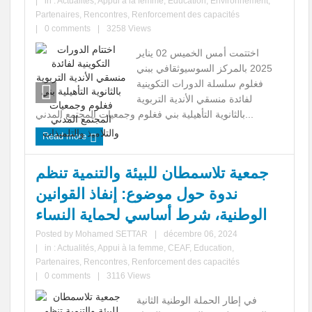
|
in :
Actualités
,
Appui à la femme
,
Education
,
Environnement
,
Partenaires
,
Rencontres
,
Renforcement des capacités
|
0 comments
|
3258 Views
اختتمت أمس الخميس 02 يناير
2025 بالمركز السوسيوثقافي ببني
فغلوم سلسلة الدورات التكوينية
لفائدة منسقي الأندية التربوية
بالثانوية التأهيلية بني فغلوم وجمعيات المجتمع المدني...
Read more
جمعية تلاسمطان للبيئة والتنمية تنظم
ندوة حول موضوع: إنفاذ القوانين
الوطنية، شرط أساسي لحماية النساء
Posted by
Mohamed SETTAR
|
décembre 06, 2024
|
in :
Actualités
,
Appui à la femme
,
CEAF
,
Education
,
Partenaires
,
Rencontres
,
Renforcement des capacités
|
0 comments
|
3116 Views
في إطار الحملة الوطنية الثانية