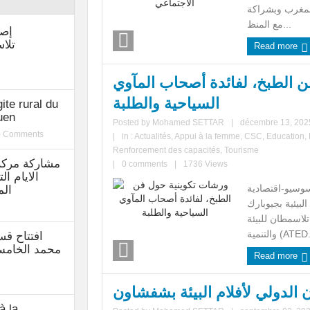
لمغرب وبشراكة
مع المنظ...
إصد
تلاس
Read more
 الطبخ، لفائدة أصحاب المآوي
السياحية والطلبة
ite rural du
uen
Posted by
Mohamed SETTAR
|
décembre 13, 202
) Comments
|
in :
Actualités
,
Appui à la femme
,
CSC
,
Education
,
Renforcement des capacités
,
Tourisme
مشاركة مركز
|
0 comments
|
1736 Views
الايام ال
سوسيو-اقتصادية
الم
لبيئية بجيوبارك
اسمطان للبيئة
تنمية (ATED...
افتتاح ق
محمد الخام
Read more
à la