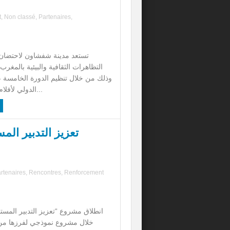
t
,
Non classé
,
Partenaires
,
تستعد مدينة شفشاون لاحتضان 
التظاهرات الثقافية والبيئية بالمغرب 
وذلك من خلال تنظيم الدورة الخامسة 
الدولي لأفلام البيئة، من 17 إ...
تعزيز التدبير ال
rtenaires
,
Rencontres
,
Renforcement
انطلاق مشروع “تعزيز التدبير المستد
خلال مشروع نموذجي لفرزها من 