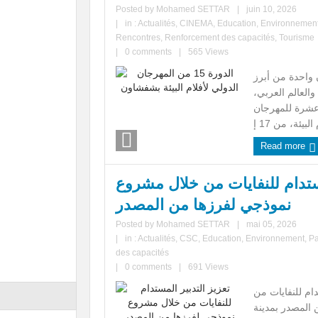
Posted by
Mohamed SETTAR
|
juin 10, 2026
|
in :
Actualités
,
CINEMA
,
Education
,
Environnemen
Rencontres
,
Renforcement des capacités
,
Tourisme
|
0 comments
|
565 Views
واحدة من أبرز
والعالم العربي،
عشرة للمهرجان
Read more
مستدام للنفايات من خلال مشروع
نموذجي لفرزها من المصدر
Posted by
Mohamed SETTAR
|
mai 05, 2026
|
in :
Actualités
,
CSC
,
Education
,
Environnement
,
Pa
des capacités
|
0 comments
|
691 Views
ام للنفايات من
المصدر بمدينة