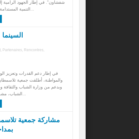
شفشاون”. في إطار الجهود الرامية إ
التنمية المستدامة وتعزيز السلوك...
السينما ا
t
,
Partenaires
,
Rencontres
,
في إطار دعم القدرات وتعزيز الوع
والمواطنة، أطلقت جمعية تلاسمطان لل
وبدعم من وزارة الشباب والثقافة و
الشباب، مشروعاً مبتكراً يجم...
مشاركة جمعية تلاسمطا
بمدا