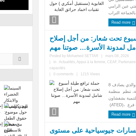
طقتي عين الرامي
Read more
سبوع تحت شعار: من أجل إصلاح
ل لمدونة الأسرة… صوتنا مهم
Posted by
Mohamed SETTAR
|
mars 08, 2026
|
in :
Actualités
,
Appui à la femme
,
CEAF
,
Partenaire
capacités
|
0 comments
|
1215 Views
بمناسبة اليوم العالمي لحقوق المرأة والذي يصادف 8
منظمة AIDA بشراكة
لتنمية بشفشاون
Read more
ث ستة (6) مسارات جيوسياحية على مستوى