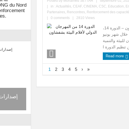
Posted by
Mohamed SETTAR
|
septembre 02, 20
 ONG du Nord
|
in :
Actualités
,
CEAF
,
CINEMA
,
CSC
,
Education
,
E
enforcement
Partenaires
,
Rencontres
,
Renforcement des capacit
es.
|
0 comments
|
2810 Views
المهرجان الدولي لأفلام البيئة بشفشاون – الدورة 14،
202 بعد تأجيله خلال شهر يونيو
لبيئة والتنمية
Read more
1
2
3
4
5
›
»
م
ي
افتتاح قسم الولادة بمستشفى محمد
إصدارات 
س
الخامس بشفشاون في حلة جديدة