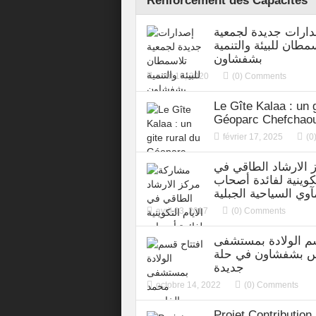
Renforcement des Capacités
ارات جديدة لجمعية
مطان للبيئة والتنمية
بشفشاون
août 19, 2020
(0) Comments
Le Gîte Kalaa : un g
Géoparc Chefchao
février 17, 2025
(0
 الارشاد الطاقي في
تكوينية لفائدة أصحاب
آوي السياحية الجبلية
avril 03, 2017
(0) Comments
سم الولادة بمستشفى
س بشفشاون في حلة
جديدة
octobre 14, 2022
(0) Comments
Projet Contribution 