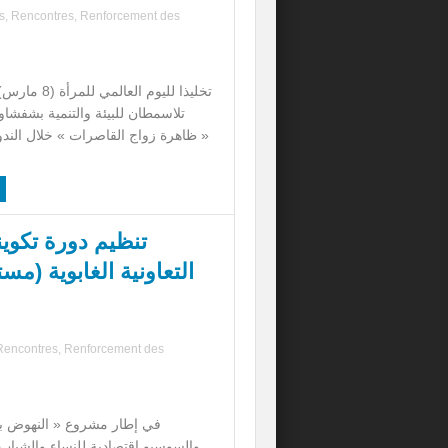
s
,
Rencontres
,
Renforcement des
تخليذا لليوم الع
تلاسمطان للبيئة والتنمية بشفشا
« ظاهرة زواج القاصرات » خلال الندو
تنظيم دورة تكوي
التعاونية الغابوية (م
Rencontres
,
Renforcement des
في إطار مشروع « النهوض بالم
والسوسيو اقتصادية للنساء والشبا