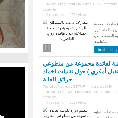
|
in :
Actualités
,
Appui à la femme
,
CEAF
,
Partenaire
capacités
|
0 comments
|
1281 Views
المي للمرأة (8 مارس) شاركت جمعية
ون بمداخلة حول
ة الصحفية التي
نُظمت...
Read more
نية لفائدة مجموعة من متطوعي
ستقبل أمكري ) حول تقنيات اخماد
حرائق الغابة
Posted by
Mohamed SETTAR
|
mars 13, 2026
|
in :
Actualités
,
CSC
,
Environnement
,
Partenaires
,
capacités
|
0 comments
|
1325 Views
بادرات البيئية
ب المساهمين في