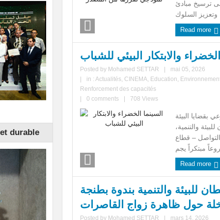
لى ترسيخ مبادئ
Read more
لخضراء والابتكار البيئي للشباب
Posted by
Mohamed SETTAR
|
mai 05, 2026
|
in :
Actualités
,
CINEMA
,
Education
,
Environnemen
Renforcement des capacités
|
0 comments
|
708 Views
ي بقضايا البيئة
بيئة والتنمية،
et durable
التواصل – قطاع
Read more
ن للبيئة والتنمية بندوة بطنجة
خلة حول ظاهرة زواج القاصرات
Posted by
Mohamed SETTAR
|
mars 14, 2026