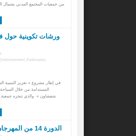
من جمعيات المجتمع المدني بشمال ا
ورشات تكوينية حول فن
5
Environnement
,
Partenaires
,
في إطار مشروع « تعزيز التنمية ال
المستدامة من خلال السياحة ا
شفشاون » والذي تنجزه جمعية تل
وال
الدورة 14 من المهرجان الدولي لأفلام البيئة بشفشاون