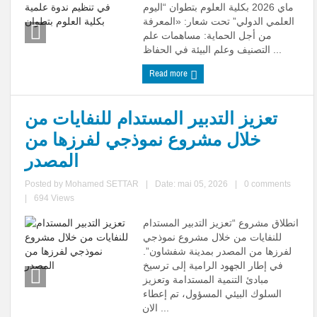
ماي 2026 بكلية العلوم بتطوان “اليوم
العلمي الدولي” تحت شعار: «المعرفة
من أجل الحماية: مساهمات علم
التصنيف وعلم البيئة في الحفاظ ...
Read more
تعزيز التدبير المستدام للنفايات من
خلال مشروع نموذجي لفرزها من
المصدر
Posted by
Mohamed SETTAR
|
Date: mai 05, 2026
|
0 comments
|
694 Views
انطلاق مشروع “تعزيز التدبير المستدام
للنفايات من خلال مشروع نموذجي
لفرزها من المصدر بمدينة شفشاون”.
في إطار الجهود الرامية إلى ترسيخ
مبادئ التنمية المستدامة وتعزيز
السلوك البيئي المسؤول، تم إعطاء
الان ...