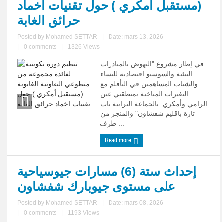
(مستقبل أمكري ) حول تقنيات اخماد
حرائق الغابة
Posted by
Mohamed SETTAR
|
Date: mars 13, 2026
|
0 comments
|
1326 Views
في إطار مشروع "النهوض بالمبادرات
البيئية والسوسيو اقتصادية للنساء
والشباب المساهمين في التأقلم مع
التغيرات المناخية بمنطقتي عين
الرامي وأمكري بالجماعة الترابية باب
تازة باقليم شفشاون" والمنجز من
طرف ...
Read more
إحداث ستة (6) مسارات جيوسياحية
على مستوى جيوبارك شفشاون
Posted by
Mohamed SETTAR
|
Date: mars 08, 2026
|
0 comments
|
1193 Views