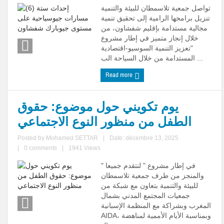
تواصل جمعية تلاسمطان للبيئة والتنمية
تنزيل برامجها الرامية إلى تحقيق تنمية
مجالية مستدامة بإقليم شفشاون، من
خلال إنجاز متميز في إطار مشروع
"تعزيز التنمية السوسيو-اقتصادية
المستدامة من خلال السياحة الب ...
Read more
يوم تكويني حول موضوع: حقوق
الطفل من منظور النوع الاجتماعي
Posted by
Mohamed SETTAR
|
Date: décembre 13, 2025
|
0 comments
|
1941 Views
في إطار مشروع " لنتقدم جميعا "
والمنجز من طرف جمعية تلاسمطان
للبيئة والتنمية بتعاون مع شبكة من
جمعيات المجتمع المدني بشمال
المغرب وبشراكة مع المنظمة الإسبانية
AIDA، وبمناسبة الأيام الأممية لمناهضة