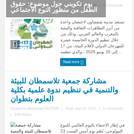
يوم تكويني حول موضوع: حقوق
Posted by
Mohamed SETTAR
|
Date: juin 10, 2026
|
0 comments
الطفل من منظور النوع الاجتماعي
|
567 Views
تستعد مدينة شفشاون لاحتضان واحدة
من أبرز التظاهرات الثقافية والبيئية
بالمغرب والعالم العربي، وذلك من
خلال تنظيم الدورة الخامسة عشرة
للمهرجان الدولي لأفلام البيئة، من 17
إلى 20 يونيو 2026 ، والذي تنظمه ...
Read more
مشاركة جمعية تلاسمطان للبيئة
والتنمية في تنظيم ندوة علمية بكلية
العلوم بتطوان
Posted by
Mohamed SETTAR
|
Date: mai 24, 2026
|
0 comments
|
549 Views
في إطار الاحتفاء باليوم العالمي للتنوع
البيولوجي، نُظم يوم أمس السبت 23