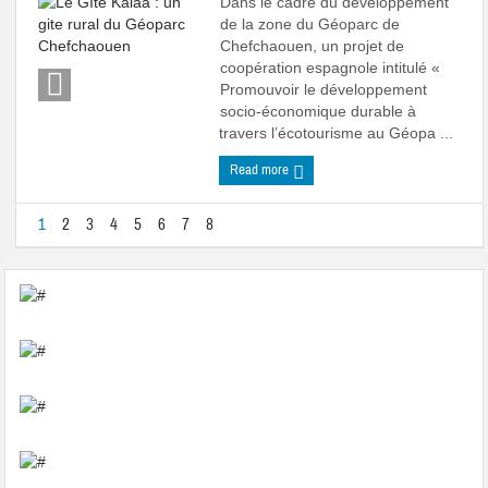
Dans le cadre du développement
de la zone du Géoparc de
Chefchaouen, un projet de
coopération espagnole intitulé «
Promouvoir le développement
socio-économique durable à
travers l’écotourisme au Géopa ...
Read more
1
2
3
4
5
6
7
8