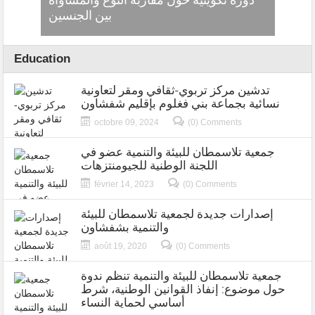
 محمد
دورة تكوينية حول مقاربة النوع والمساواة
جديدة
بين الجنسين
ت
Education
تدشين مركز تربوي-ثقافي ومقر لتعاونية
نسائية بجماعة بني فغلوم بإقليم شفشاون
octobre 09, 2024
(0) Comments
جمعية تلاسمطان للبيئة والتنمية عضو في
اللجنة الوطنية للجيومنتزهات
février 14, 2023
(0) Comments
إصدارات جديدة لجمعية تلاسمطان للبيئة
والتنمية بشفشاون
août 19, 2020
(0) Comments
جمعية تلاسمطان للبيئة والتنمية تنظم ندوة
حول موضوع: إنفاذ القوانين الوطنية، شرط
أساسي لحماية النساء