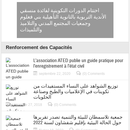
حق في
اختتام الدورات التكوينية لفائدة منسقي
ترافع
الأندية التربوية بالثانوية التأهيلية بني فغلوم
لمجتمع
وجمعيات المجتمع المدني والتلاميذ
لمدني
والتلميذات
Renforcement des Capacités
L’association ATED publie un guide pratique pour
l’enregistrement à l’état civil
septembre 22, 2020
(0) Comments
توزيع الشواهد على النساء المستفيدات من
تكوينات في الإعلاميات والطبخ وصناعة
الحلويات
novembre 27, 2018
(0) Comments
جمعية تلاسمطان للبيئة والتنمية تصدر تقريرها
حول الحالة البيئية بإقليم شفشاون لسنة 2022