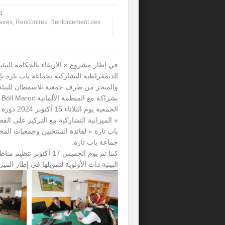
4
aires
,
Rencontres
,
Renforcement des
في إطار مشروع « الارتقاء بالحكامة البيئي
الديمقراطية التشاركية بجماعة باب تازة 
والمنجز من طرف جمعية تلاسمطان للبيئة
الجمعية يوم ال
« الميزانية التشاركية مع التركيز على القضا
باب تازة » لفائدة المنتخبين وجمعيات المج
جماعة باب تازة.
كما تم يوم الخميس 17 أكت
البيئية ذات الأولوية لتمويلها في إطار الميز