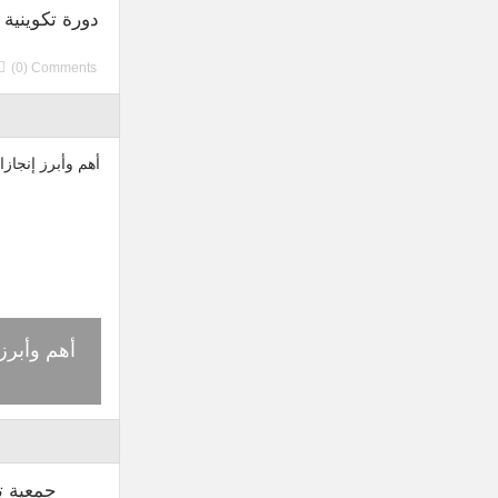
دورة تكوينية
(0) Comments
ة
ي
دار النحلة بمدينة شفشاون مبادرة تساهم
أهم وأبرز
ا
في مواجهة انهيار طوائف النحل
جمعية ت