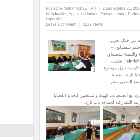
Posted by
Mohamed SETTAR
Date:
octobre 21, 202
in:
Actualités
,
Appui à la femme
,
Environnement
,
Parten
capacités
Leave a comment
3129 Views
ة من خلال تعزيز
بإقليم شفشاون »
 والتنمية بشفشاون
بشراكة مع المنظمة الألمانية Heinrich Böll Maroc نظمت
ثلاثاء 15 أكتوبر 2024 دورة تكوينية حول موضوع
يا البيئية بجماعة
تمع المدني بمقر
وبر تنظيم مناظرة مع الجمعيات، الهيئة والمنتخبين لتحديد القضايا
انية التشاركية لجماعة باب تازة.