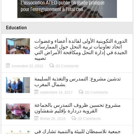
ثقافي
L’association ATED publie un guide pratique
حول م
فشاون
pour l’enregistrement à l’état civil
Education
الدورة التكوينية الأولى لفائدة أعضاء وعضوات
اتحاد تعاونيات تربية النحل حول الممارسات
الجيدة في إدارة النحل ومكافحة الأمراض التي
تصيبه
novembre 22, 2022
(0) Comments
تدشين مشروع: التمدرس والتغذية السليمة
بشمال المغرب
septembre 14, 2017
(0) Comments
مشروع تحسين ظروف التمدرس بالجماعة
القروية دردارة بإقليم شفشاون
février 26, 2016
(0) Comments
جمعية تلاسمطان للبيئة والتنمية تشارك في