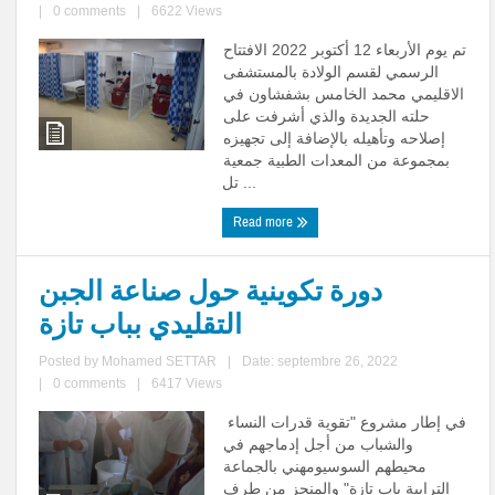
|
0 comments
|
6622 Views
تم يوم الأربعاء 12 أكتوبر 2022 الافتتاح
الرسمي لقسم الولادة بالمستشفى
الاقليمي محمد الخامس بشفشاون في
حلته الجديدة والذي أشرفت على
إصلاحه وتأهيله بالإضافة إلى تجهيزه
بمجموعة من المعدات الطبية جمعية
تل ...
Read more
دورة تكوينية حول صناعة الجبن
التقليدي بباب تازة
Posted by
Mohamed SETTAR
|
Date: septembre 26, 2022
|
0 comments
|
6417 Views
في إطار مشروع "تقوية قدرات النساء
والشباب من أجل إدماجهم في
محيطهم السوسيومهني بالجماعة
الترابية باب تازة" والمنجز من طرف