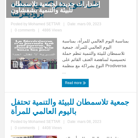
على النوع بشراكة مع منظمة
لفائدة أصحاب المآوي السياحية
والطلبة
بروديفرسا
Posted by
Mohamed SETTAR
|
Date: mars 09, 2023
|
0 comments
|
4886 Views
بمناسبة اليوم العالمي للمرأة، بمناسبة
اليوم العالمي للمرأة، جمعية
تلاسمطان للبيئة والتنمية تنظم حملة
تحسيسية لمناهضة العنف القائم على
النوع بشراكة مع منظمة Prodiversa
...
Read more
جمعية تلاسمطان للبيئة والتنمية تحتفل
باليوم العالمي للمرأة
Posted by
Mohamed SETTAR
|
Date: mars 08, 2023
|
0 comments
|
4408 Views