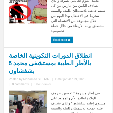
تخليدا لليوم العالمي للمرأة والذي
يصادف الثامن من مارس من كل
سنة، جمعية تلاسمطان لللبيئة والتنمية
تنخرط في الاحتفال بهذا اليوم من
خلال مجموعة من الأنشطة التي
ستنطلق يومه الأربعاء من خلال حملة
تحسيسية ...
Read more
انطلاق الدورات التكوينية الخاصة
بالأطر الطبية بمستشفى محمد 5
بشفشاون
Posted by
Mohamed SETTAR
|
Date: janvier 19, 2023
|
0 comments
|
5848 Views
في إطار مشروع " تحسين ظروف
الولادة لفائدة الأم والمولود على
مستوى إقليم شفشاون" والذي تشرف
عليه جمعية تلاسمطان للبيئة والتنمية