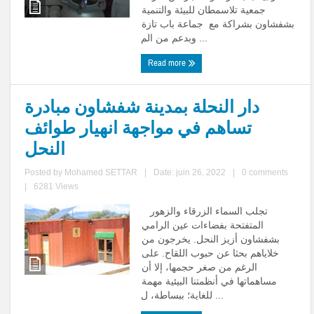
جمعية تلاسمطان للبيئة والتنمية
بشفشاون بشراكة مع جماعة باب تازة
وبدعم من الم ...
Read more
دار النحلة بمدينة شفشاون مبادرة
تساهم في مواجهة انهيار طوائف
النحل
Posted by
Mohamed SETTAR
|
Date: juin 26, 2022
|
0 comments
|
6281 Views
تجلب السماء الزرقاء والزهور
المتفتحة بفضاءات عين الرامي
بشفشاون أزيز النحل. يخرجون من
خلاياهم بحثا عن حبوب اللقاح. على
الرغم من صغر حجمها، إلا أن
مساهماتها في أنظمتنا البيئية مهمة
للغاية؛ ببساطة، ل ...