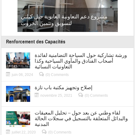
أندلس
مشروع دعم التعاونية الغابوية جبل كيلتي
المر
تقليدي
لتسويق وتثمين الخروب
Renforcement des Capacités
ورشة تشاركية حول السياحة التضامنية لفائدة
أصحاب الفنادق والمآوي السياحية وكذا
التعاونيات النسائية
juin 06, 2024
(0) Comments
إصلاح وتجهيز مكتبة باب تازة
novembre 25, 2021
(0) Comments
لقاء وطني عن بعد حول – تحليل المعيقات
والبدائل المتعلقة بالتسجيل في سجلات الحالة
المدنية
juillet 22, 2020
(0) Comments