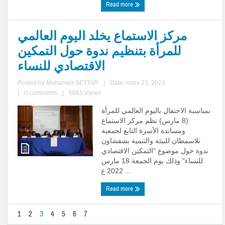
Read more
مركز الاستماع يخلد اليوم العالمي
للمرأة بتنظيم ندوة حول التمكين
الاقتصادي للنساء
Posted by
Mohamed SETTAR
|
Date: mars 23, 2022
|
0 comments
|
5661 Views
بمناسبة الاحتفال باليوم العالمي للمرأة
(8 مارس) نظم مركز الاستماع
ومساندة الأسرة التابع لجمعية
تلاسمطان للبيئة والتنمية بشفشاون
ندوة حول موضوع "التمكين الاقتصادي
للنساء" وذلك يوم الجمعة 18 مارس
2022 ع ...
Read more
1
2
3
4
5
6
7