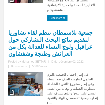
بشفشاون بشراكة مع المندوبية
الاقليمية للصحة والحماية الاجتماعية
بشفشاون و ...
Read more
جمعية تلاسمطان تنظم لقاء تشاوريا
لتقديم نتائج البحث التشاركي حول
عراقيل ولوج النساء للعدالة بكل من
العرائش وطنجة وشفشاون
Posted by
Mohamed SETTAR
|
Date: décembre 02, 2022
|
0 comments
|
5686 Views
في إطار احتفال الجمعية باليوم
العالمي لمناهضة العنف ضد النساء
وفي إطار مشروع "التقوية الشاملة
لمنظومة الحماية والوقاية من العنف
المبني على النوع" والذي تشرف على
إنجازه جمعية تلاسمطان للبيئة والتنمية
( ...