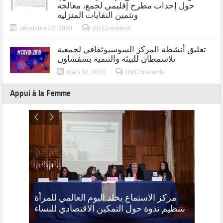
حول إحدات مطرح إقليمي لجمع، معالجة
وتثمين النفايات المنزلية
décembre 02, 2020
(0) Comments
تعليق أنشطة المركز السوسيوثقافي لجمعية
تلاسمطان للبيئة والتنمية بشفشاون
mars 16, 2020
(0) Comments
Appui à la Femme
ديدة،
Oued
حماية
مركز الاستماع يخلد اليوم العالمي للمرأة
r
بتنظيم ندوة حول التمكين الاقتصادي للنساء