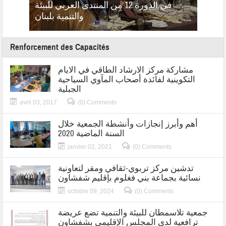
فائدة
في الدورة 12 من المنتدى العربي للبيئة
الاست
لطلبة
والتنمية بلبنان
Renforcement des Capacités
مشاركة مركز الارشاد الطاقي في الايام
التكوينية لفائدة أصحاب المآوي السياحية
الجبلية
avril 03, 2017
(0) Comments
أهم وأبرز إنجازات وأنشطة الجمعية خلال
السنة الماضية 2020
janvier 02, 2021
(0) Comments
تدشين مركز تربوي-ثقافي ومقر لتعاونية
نسائية بجماعة بني فغلوم بإقليم شفشاون
octobre 09, 2024
(0) Comments
جمعية تلاسمطان للبيئة والتنمية تضع عريضة
ترافعية لدى المجلس الإقليمي بشفشاون