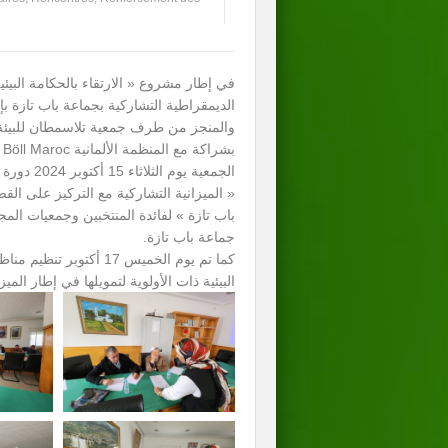
في إطار مشروع « الارتقاء بالحكامة البيئي
الديمقراطية التشاركية بجماعة باب تازة 
والمنجز من طرف جمعية تلاسمطان للبيئة
الجمعية يوم ال
« الميزانية التشاركية مع التركيز على القضا
باب تازة » لفائدة المنتخبين وجمعيات المج
جماعة باب تازة.
كما تم يوم الخميس 17 أكت
البيئية ذات الأولوية لتمويلها في إطار الميز