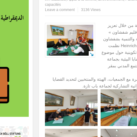
capacités
Leave a comment
3136 Views
ة من خلال تعزيز
بإقليم شفشاون »
 والتنمية بشفشاون
بشراكة مع المنظمة الألمانية Heinrich Böll Maroc نظمت
ثلاثاء 15 أكتوبر 2024 دورة تكوينية حول موضوع
يا البيئية بجماعة
تمع المدني بمقر
وبر تنظيم مناظرة مع الجمعيات، الهيئة والمنتخبين لتحديد القضايا
انية التشاركية لجماعة باب تازة.