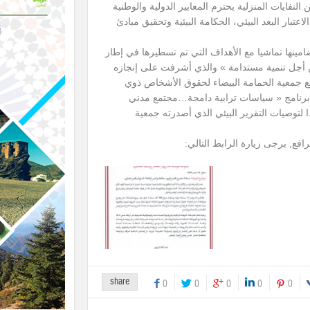
نفايات المنزلية يحترم المعايير الدولية والوطنية
لاعتبار البعد البيئي، الحكامة البيئية وتحقيق مبادئ
مينها تماشيا مع الأهداف التي تم تسطيرها في إطار
ن أجل تنمية مستدامة » والذي أشرفت على إنجازه
مع جمعية الحمامة البيضاء لحقوق الأشخاص ذوي
 برنامج « سياسات ترابية دامجة…مجتمع مدني
 لتوصيات التقرير البيئي الذي أصدرته جمعية
افع, يرجى زيارة الرابط التالي:
share
0
0
0
0
0