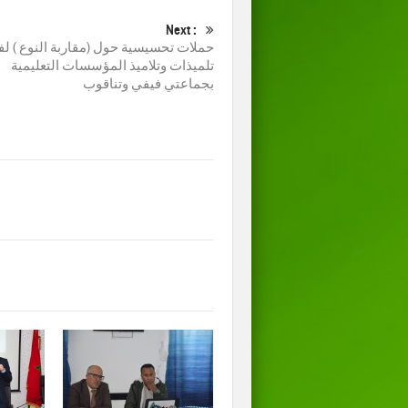
Next :
حملات تحسيسية حول (مقاربة النوع ) لف
تلميذات وتلاميذ المؤسسات التعليمية
بجماعتي فيفي وتناقوب