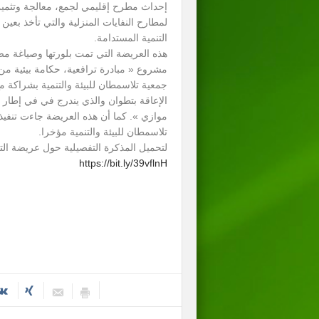
إحداث مطرح إقليمي لجمع، معالجة وتثمين ال
لمطارح النفايات المنزلية والتي تأخذ بعين ا
التنمية المستدامة.
هذه العريضة التي تمت بلورتها وصياغة مضا
مشروع « مبادرة ترافعية، حكامة بيئية م
جمعية تلاسمطان للبيئة والتنمية بشراكة 
الإعاقة بتطوان والذي يندرج في في إطار
موازي ». كما أن هذه العريضة جاءت تنفيذا
تلاسمطان للبيئة والتنمية مؤخرا.
لتحميل المذكرة التفصيلية حول عريضة التر
https://bit.ly/39vflnH