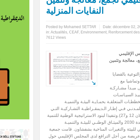
النفايات المنزلية
Posted by
Mohamed SETTAR
Date:
décembre 02, 
in:
Actualités
,
CEAF
,
Environnement
,
Renforcement des
7612 Views
س الإقليمي
 معالجة وتثمين
توعية بالقضايا
وتماشيا مع
 مبـدأ مشـاركـة
يـذ السيـاسـات
ططـات المتعلقـة بحمـايـة البيئـة والتنميـة
دنـي فـي إطـار الـديمقـراطيـة التشـاركيـة التـي
أقـرهـا الـدستـور الجـديـد للمملكـة (الفصلان 12 و27).وتنفيذا لبنود الاستراتيجية الوطنية للتنمية
المستدامة وأهداف التنمية المستدامة لأجندة 2030 والميثـاق الوطنـي للبيئـة والتنميـة
ي للبيئة والتغيرات المناخية بشفشاون. قامت جمعية
 عريضة من أجل الترافع لدى المجلس الإقليمي حول