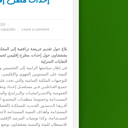
2020
 capacités
Leave a comment
بلاغ حول تقديم عريضة ترافعية إلى المجل
بشفشاون حول إحدات مطرح إقليمي لجمع،
النفايات المنزلية
في إطار سياستها الرامية إلى التحسيس وال
البيئية على المستويين الجهوي والإقليمي، 
التوجيهات الملكية السامية والتي تحث على
جميـع الفـاعليـن فـي مسلسـل إعـداد وتنف
العمومية والاستـراتيجيـات والبـرامـج والمخ
المستـدامة وخصوصا منظمـات المجتمـع المـ
المسـتدامة، وكذا توصيات المرصد الإقليم
تلاسمطان للبيئة والتنمية بشفشاون بوضع