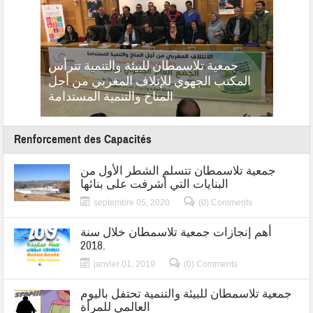
جمعية تلاسمطان للبيئة والتنمية تترأس
tion au
ة بباب
المكتب الجهوي للإتلاف المغربي من أجل
تازة
المناخ والتنمية المستدامة
Renforcement des Capacités
جمعية تلاسمطان تتسلم الشطر الأول من
البنايات التي أشرفت على بنائها
septembre 05, 2020
(0) Comments
أهم إنجازات جمعية تلاسمطان خلال سنة
2018.
janvier 01, 2019
(0) Comments
جمعية تلاسمطان للبيئة والتنمية تحتفل باليوم
العالمي للمرأة