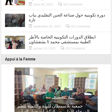
mars 08, 2023
(0) Comments
دورة تكوينية حول صناعة الجبن التقليدي بباب
تازة
septembre 26, 2022
(0) Comments
انطلاق الدورات التكوينية الخاصة بالأطر
الطبية بمستشفى محمد 5 بشفشاون
janvier 19, 2023
(0) Comments
Appui à la Femme
جمعية تلاسمطان للبيئة والتنمية تنظم
 خلال
المرحلة الأولى من التكوينات حول الهيآت
جمع