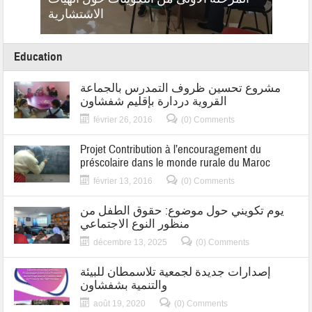
20
الاستشارية
Education
مشروع تحسين ظروف التمدرس بالجماعة
القروية دردارة بإقليم شفشاون
février 26, 2016
(0) Comments
Projet Contribution à l’encouragement du
préscolaire dans le monde rurale du Maroc
février 13, 2016
(0) Comments
يوم تكويني حول موضوع: حقوق الطفل من
منظور النوع الاجتماعي
décembre 13, 2025
(0) Comments
إصدارات جديدة لجمعية تلاسمطان للبيئة
والتنمية بشفشاون
août 19, 2020
(0) Comments