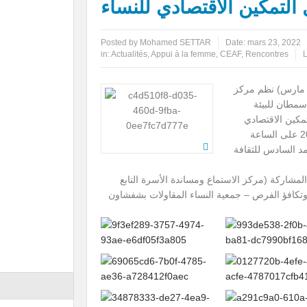
التمكين الاقتصادي للنساء
ول فن الطبخ، لفائدة أصحاب المآوي السياحية والطلبة
يوم تكويني حول موضوع: حقوق الطفل م
Posted by
Mohamed SETTAR
Date:
mars 23, 2022
in:
Actualités
,
Appui à la femme
,
CEAF
,
Rencontres
مناسبة الاحتفال باليوم العالمي للمرأة (8 مارس) نظم مركز
اسمطان للبيئة
مكين الاقتصادي
للنساء » وذلك يوم الجمعة 18 مارس 2022 على الساعة
مد السادس للثقافة
لمشاركة (مركز الاستماع ومساندة الأسرة التابع
وتكافؤ الفرص – جمعية النساء المقاولات بشفشاون