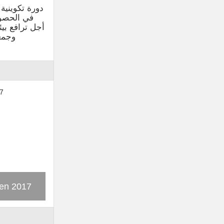
دورة تكويني
في الحصو
أجل ترافع بيئ
وجمع
ns de vie
لقاء وطني عن بعد حول – تحليل المعيقات
ssin
ن
والبدائل المتعلقة بالتسجيل في سجلات
rs la
ي
الحالة المدنية
vier