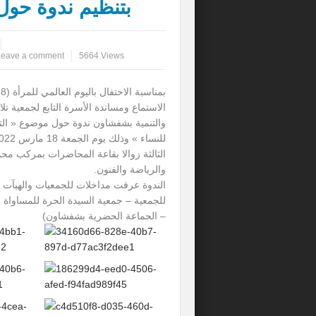
بتنظيم ندوة حول 
ورشات تكوينية ح
Leave a comment
5664 Views
ب
الاستماع ومساندة الأسرة التابع لجمعية تل
والتنمية بشفشاون ندوة حول موضوع « الت
الثالثة زوالا بقاعة المحاضرات بمركب مح
والرياضة والفنون.
الندوة عرفت مداخلات للجمعيات والهيآت ا
للجمعية – جمعية السيدة الحرة للمساواة 
– الجماعة الحضرية بشفشاون)