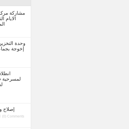
مشاركة مركز
الايام ال
الم
وحدة التخزين
إخوجة بجماعة 
انطلا
لمسرحية « 
لف
إصلاح وت
(0) Comments