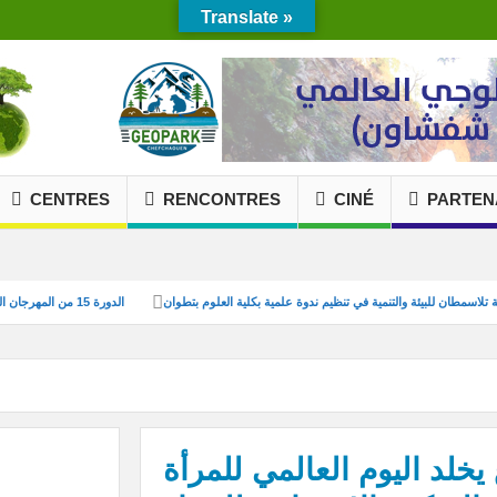
Translate »
CENTRES
RENCONTRES
CINÉ
PARTEN
تلاسمطان للبيئة والتنمية في تنظيم ندوة علمية بكلية العلوم بتطوان
الدورة 15 من المهرجان الدولي لأفلام البيئة بشفشاون
السينما الخضراء والابتكار البيئي للشباب
تعزيز التدبير المستدام للنفايات من خلال مشرو
مشاركة جمعية تلاسمطان للبيئة والتنمية بندوة بطنجة بمداخل
تنظيم دورة تكوينية لفائدة مجموعة من متطوعي التعاونية الغابوية (مستقبل أمكري ) حول
يخلد اليوم العالمي للمرأة
حملة ترافع طيلة أسبوع تحت شعار: من أجل إصلاح شامل 