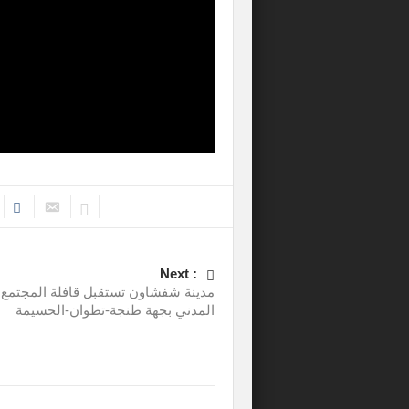
Next :
مدينة شفشاون تستقبل قافلة المجتمع
المدني بجهة طنجة-تطوان-الحسيمة