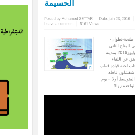
الحسيمة
Posted by
Mohamed SETTAR
Date:
juin 23, 2016
Leave a comment
5161 Views
 طنجة-تطوان-
 للمناخ الثاني
(ميدكوب) و الذي سينعقد يومي 18 و19 يوليوز2016 بمدينة
ثق عن اللقاء
2016 وأيضا اجتماعات لجنة قيادة قطب
 شفشاون قافلة
المتوسط أولا » يوم