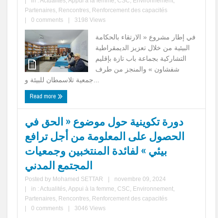
|
in :
Actualités
,
Appui à la femme
,
CSC
,
Environnement
,
Partenaires
,
Rencontres
,
Renforcement des capacités
|
0 comments
|
3198 Views
في إطار مشروع « الارتقاء بالحكامة
البيئية من خلال تعزيز الديمقراطية
التشاركية بجماعة باب تازة بإقليم
شفشاون » والمنجز من طرف
جمعية تلاسمطان للبيئة و...
Read more
دورة تكوينية حول موضوع « الحق في
الحصول على المعلومة من أجل ترافع
بيئي » لفائدة المنتخبين وجمعيات
المجتمع المدني
Posted by
Mohamed SETTAR
|
novembre 09, 2024
|
in :
Actualités
,
Appui à la femme
,
CSC
,
Environnement
,
Partenaires
,
Rencontres
,
Renforcement des capacités
|
0 comments
|
3046 Views