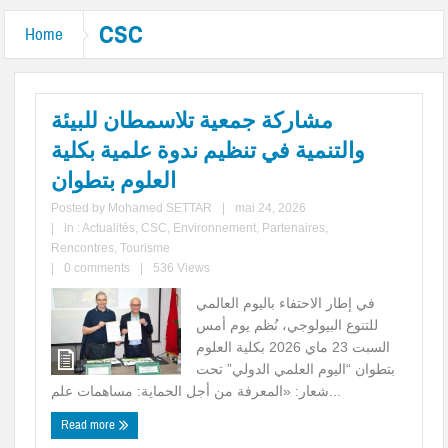
CSC
Home
مشاركة جمعية تلاسمطان للبيئة
والتنمية في تنظيم ندوة علمية بكلية
العلوم بتطوان
Posted by
Mohamed SETTAR
|
mai 24, 2026
|
in :
Actualités
,
CSC
,
Environnement
,
Partenaires
,
Rencontres
,
Tourisme
|
0 comments
|
536 Views
في إطار الاحتفاء باليوم العالمي
للتنوع البيولوجي، نُظم يوم أمس
السبت 23 ماي 2026 بكلية العلوم
بتطوان “اليوم العلمي الدولي” تحت
شعار: «المعرفة من أجل الحماية: مساهمات علم...
Read more