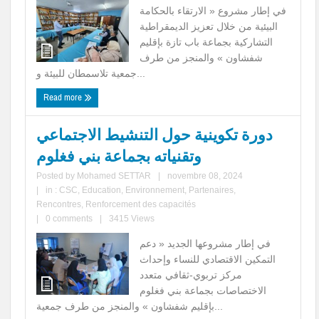
في إطار مشروع « الارتقاء بالحكامة
البيئية من خلال تعزيز الديمقراطية
التشاركية بجماعة باب تازة بإقليم
شفشاون » والمنجز من طرف
جمعية تلاسمطان للبيئة و...
Read more
دورة تكوينية حول التنشيط الاجتماعي
وتقنياته بجماعة بني فغلوم
Posted by
Mohamed SETTAR
|
novembre 08, 2024
|
in :
CSC
,
Education
,
Environnement
,
Partenaires
,
Rencontres
,
Renforcement des capacités
|
0 comments
|
3415 Views
في إطار مشروعها الجديد « دعم
التمكين الاقتصادي للنساء وإحداث
مركز تربوي-ثقافي متعدد
الاختصاصات بجماعة بني فغلوم
بإقليم شفشاون » والمنجز من طرف جمعية...