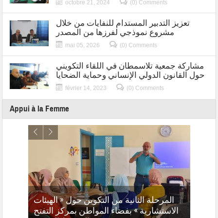
octobre 21, 2024
(0) Comments
تعزيز التدبير المستدام للنفايات من خلال
مشروع نموذجي لفرزها من المصدر
mai 05, 2026
(0) Comments
مشاركة جمعية تلاسمطان في اللقاء التكويني
حول القانون الدولي الإنساني وحماية الضحايا
février 14, 2023
(0) Comments
Appui à la Femme
م ندوة
المرحلة الثانية من التكوين حول « الهيئات
نظيم
، شرط
الاستشارية » بفضاء المواطن بمركز التفتح
م