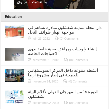
لنساء
والتنشيط التربوي
Education
دار النحلة بمدينة شفشاون مبادرة تساهم في
مواجهة انهيار طوائف النحل
juin 26, 2022
(0) Comments
إنشاء ولوجيات ومرافق صحية خاصة بذوي
الاحتياجات الخاصة
septembre 21, 2018
(0) Comments
أنشطة متنوعة داخل المركز السوسيثقافي
للجمعية في إطار مشروع أرطا
novembre 24, 2020
(0) Comments
الدورة 14 من المهرجان الدولي لأفلام البيئة
بشفشاون
septembre 02, 2025
(0) Comments