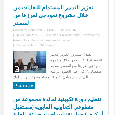
تعزيز التدبير المستدام للنفايات من
خلال مشروع نموذجي لفرزها من
المصدر
Posted by
Mohamed SETTAR
|
mai 05, 2026
|
in :
Actualités
,
CSC
,
Education
,
Environnement
,
Partenaires
,
Rencontres
,
Renforcement des capacités
|
0 comments
|
682 Views
انطلاق مشروع “تعزيز التدبير
المستدام للنفايات من خلال مشروع
نموذجي لفرزها من المصدر بمدينة
شفشاون”. في إطار الجهود الرامية
إلى ترسيخ مبادئ التنمية المستدامة وتعزيز السلوك...
Read more
تنظيم دورة تكوينية لفائدة مجموعة من
متطوعي التعاونية الغابوية (مستقبل
أمكري ) حول تقنيات اخماد حرائق الغابة