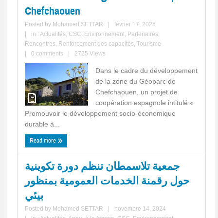
Chefchaouen
Posted by
Mohamed SETTAR
|
février 17, 2025
|
in :
Actualités
,
CSC
,
Environnement
,
Partenaires
,
Rencontres
,
Renforcement des capacités
,
Tourisme
|
0 comments
|
2725 Views
Dans le cadre du développement
de la zone du Géoparc de
Chefchaouen, un projet de
coopération espagnole intitulé «
Promouvoir le développement socio-économique
durable à...
Read more
جمعية تلاسمطان تنظم دورة تكوينية
حول رقمنة الخدمات العمومية بمنظور
بيئي
Posted by
Mohamed SETTAR
|
novembre 14, 2024