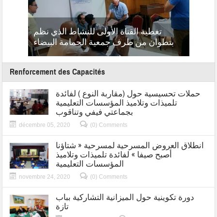
روبورت
 بدوار
تغطية القناة الأولى للنشاط الذي نظم
التي 
فشاون
بتطوان من طرف جمعية الحمامة البيضاء
Renforcement des Capacités
حملات تحسيسية حول (مقاربة النوع ) لفائدة
تلميذات وتلاميذ المؤسسات التعليمية
بجماعتي فيفي وتناقوب
décembre 05, 2020
(0) Comments
انطلاق العروض المسرحية لمسرحية « شتاؤنا
أصبح صيفا » لفائدة تلميذات وتلاميذ
المؤسسات التعليمية
novembre 24, 2020
(0) Comments
دورة تكوينية حول الميزانية التشاركية بباب
تازة