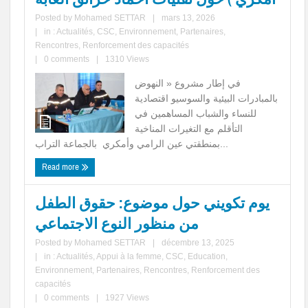
Posted by
Mohamed SETTAR
|
mars 13, 2026
|
in :
Actualités
,
CSC
,
Environnement
,
Partenaires
,
Rencontres
,
Renforcement des capacités
|
0 comments
|
1310 Views
في إطار مشروع « النهوض
بالمبادرات البيئية والسوسيو اقتصادية
للنساء والشباب المساهمين في
التأقلم مع التغيرات المناخية
بمنطقتي عين الرامي وأمكري بالجماعة التراب...
Read more
يوم تكويني حول موضوع: حقوق الطفل
من منظور النوع الاجتماعي
Posted by
Mohamed SETTAR
|
décembre 13, 2025
|
in :
Actualités
,
Appui à la femme
,
CSC
,
Education
,
Environnement
,
Partenaires
,
Rencontres
,
Renforcement des
capacités
|
0 comments
|
1927 Views