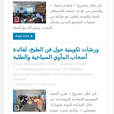
في إطار مشروع » لنتقدم جميعا »
والمنجز من طرف جمعية تلاسمطان
للبيئة والتنمية بتعاون مع شبكة من
جمعيات المجتمع المدني بشمال
المغرب وبشراكة مع المنظ...
Read more
ورشات تكوينية حول فن الطبخ، لفائدة
أصحاب المآوي السياحية والطلبة
Posted by
Mohamed SETTAR
|
décembre 13, 2025
|
in :
Actualités
,
Appui à la femme
,
CSC
,
Education
,
Environnement
,
Partenaires
,
Renforcement des capacités
,
Tourisme
|
0 comments
|
1728 Views
في إطار مشروع « تعزيز التنمية
السوسيو-اقتصادية المستدامة من
خلال السياحة البيئية بجيوبارك
شفشاون » والذي تنجزه جمعية