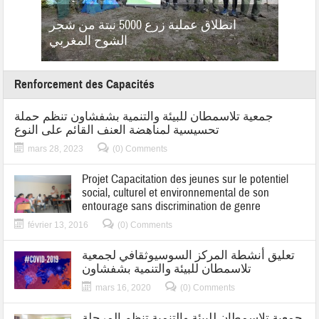
 تتسلم
نظيم
 التي
انطلاق عملية زرع 5000 نبتة من شجر
م
نائها
الشوح المغربي
Renforcement des Capacités
جمعية تلاسمطان للبيئة والتنمية بشفشاون تنظم حملة
تحسيسية لمناهضة العنف القائم على النوع
mars 28, 2023
(0) Comments
Projet Capacitation des jeunes sur le potentiel
social, culturel et environnemental de son
entourage sans discrimination de genre
février 13, 2016
(0) Comments
تعليق أنشطة المركز السوسيوثقافي لجمعية
تلاسمطان للبيئة والتنمية بشفشاون
mars 16, 2020
(0) Comments
جمعية تلاسمطان للبيئة والتنمية تنظم المرحلة