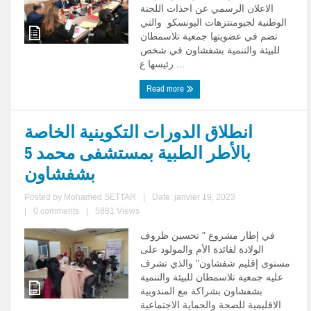
الاعلان الرسمي عن احذات اللجنة
الوطنية لجيومنتزهات اليونسكو والتي
تضم في عضويتها جمعية تلاسمطان
للبيئة والتنمية بشفشاون في شخص
رئيسها ع ...
Read more
انطلاق الدورات التكوينية الخاصة
بالأطر الطبية بمستشفى محمد 5
بشفشاون
Posted by
Mohamed SETTAR
|
Date: janvier 19, 2023
|
0 comments
|
5881 Views
في إطار مشروع " تحسين ظروف
الولادة لفائدة الأم والمولود على
مستوى إقليم شفشاون" والذي تشرف
عليه جمعية تلاسمطان للبيئة والتنمية
بشفشاون بشراكة مع المندوبية
الاقليمية للصحة والحماية الاجتماعية