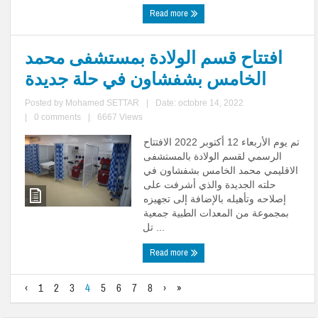
Read more
افتتاح قسم الولادة بمستشفى محمد
الخامس بشفشاون في حلة جديدة
Posted by
Mohamed SETTAR
|
Date: octobre 14, 2022
|
0 comments
|
6667 Views
تم يوم الأربعاء 12 أكتوبر 2022 الافتتاح
الرسمي لقسم الولادة بالمستشفى
الاقليمي محمد الخامس بشفشاون في
حلته الجديدة والذي أشرفت على
إصلاحه وتأهيله بالإضافة إلى تجهيزه
بمجموعة من المعدات الطبية جمعية
تل ...
Read more
‹
1
2
3
4
5
6
7
8
›
»