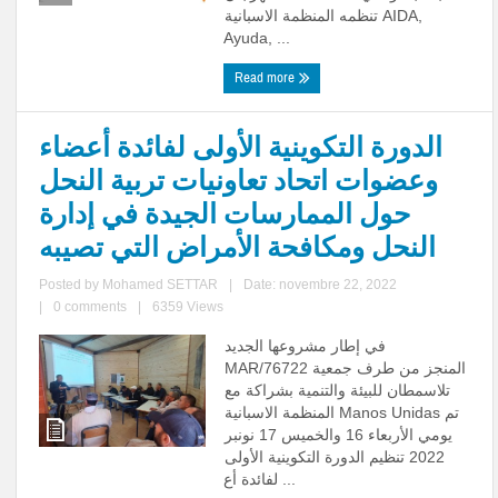
تنظمه المنظمة الاسبانية AIDA,
Ayuda, ...
Read more
الدورة التكوينية الأولى لفائدة أعضاء
وعضوات اتحاد تعاونيات تربية النحل
حول الممارسات الجيدة في إدارة
النحل ومكافحة الأمراض التي تصيبه
Posted by
Mohamed SETTAR
|
Date: novembre 22, 2022
|
0 comments
|
6359 Views
في إطار مشروعها الجديد
MAR/76722 المنجز من طرف جمعية
تلاسمطان للبيئة والتنمية بشراكة مع
المنظمة الاسبانية Manos Unidas تم
يومي الأربعاء 16 والخميس 17 نونبر
2022 تنظيم الدورة التكوينية الأولى
لفائدة أع ...