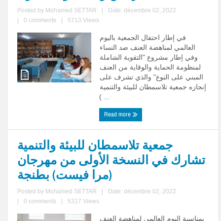
Posted by
Mohamed SETTAR
|
Date: décembre 02, 2022
|
0 comments
|
5713 Views
في إطار احتفال الجمعية باليوم
العالمي لمناهضة العنف ضد النساء
وفي إطار مشروع "التقوية الشاملة
لمنظومة الحماية والوقاية من العنف
المبني على النوع" والذي تشرف على
إنجازه جمعية تلاسمطان للبيئة والتنمية
( ...
Read more
جمعية تلاسمطان للبيئة والتنمية
تشارك في النسخة الأولى من مهرجان
(مرا فيست) بطنجة
Posted by
Mohamed SETTAR
|
Date: décembre 02, 2022
|
0 comments
|
5317 Views
بمناسبة اليوم العالمي لمناهضة العنف