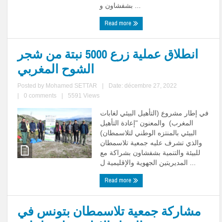
بشفشاون و ...
Read more
انطلاق عملية زرع 5000 نبتة من شجر
الشوح المغربي
Posted by
Mohamed SETTAR
|
Date: décembre 27, 2022
|
0 comments
|
5591 Views
في إطار مشروع (التأهيل البيئي لغابات
المغرب) والمعنون "إعادة التأهيل
البيئي بالمنتزه الوطني لتلاسمطان)
والذي تشرف عليه جمعية تلاسمطان
للبيئة والتنمية بشفشاون بشراكة مع
المديريتين الجهوية والإقليمية ل ...
Read more
مشاركة جمعية تلاسمطان بتونس في