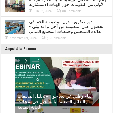
الأولى من التكوينات حول الهيآت الاستشارية
juin 02, 2024
(0) Comments
دورة تكوينية حول موضوع « الحق في
الحصول على المعلومة من أجل ترافع بيئي »
لفائدة المنتخبين وجمعيات المجتمع المدني
novembre 09, 2024
(0) Comments
Appui à la Femme
لفائدة
لقاء وطني عن بعد حول – تحليل المعيقات
عليمية
والبدائل المتعلقة بالتسجيل في سجلات
ناقوب
الحالة المدنية
ت