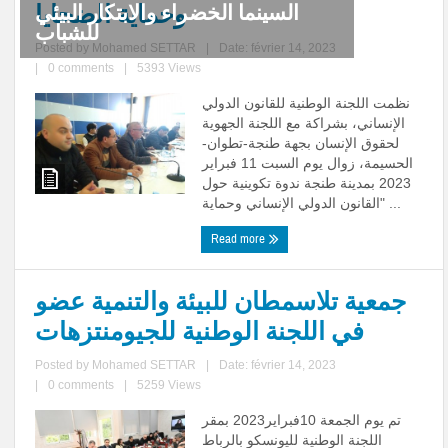
وحماية الضحايا
دورة تكوينية حول مقاربة النوع
والمساواة بين الجنسين
Posted by
Mohamed SETTAR
|
Date: février 14, 2023
|
0 comments
|
5393 Views
نظمت اللجنة الوطنية للقانون الدولي
الإنساني، بشراكة مع اللجنة الجهوية
لحقوق الإنسان بجهة طنجة-تطوان-
الحسيمة، زوال يوم السبت 11 فبراير
2023 بمدينة طنجة ندوة تكوينية حول
"القانون الدولي الإنساني وحماية ...
Read more
جمعية تلاسمطان للبيئة والتنمية عضو
في اللجنة الوطنية للجيومنتزهات
Posted by
Mohamed SETTAR
|
Date: février 14, 2023
|
0 comments
|
5259 Views
تم يوم الجمعة 10فبراير2023 بمقر
اللجنة الوطنية لليونسكو بالرباط