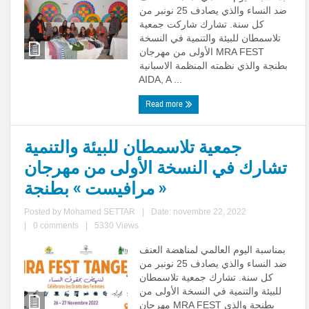
ضد النساء والذي يصادف 25 نونبر من
كل سنة. تشارك شاركت جمعية
تلاسمطان للبيئة والتنمية في النسخة
الأولى من مهرجان MRA FEST
بطنجة والذي نظمته المنظمة الاسبانية
AIDA, A ...
Read more
جمعية تلاسمطان للبيئة والتنمية
تشارك في النسخة الأولى من مهرجان
« مرافيست » بطنجة
Posted by
Mohamed SETTAR
|
Date: novembre 22, 2022
|
0 comments
|
5330 Views
بمناسبة اليوم العالمي لمناهضة العنف
ضد النساء والذي يصادف 25 نونبر من
كل سنة. تشارك جمعية تلاسمطان
للبيئة والتنمية في النسخة الأولى من
مهرجان MRA FEST بطنجة والذي