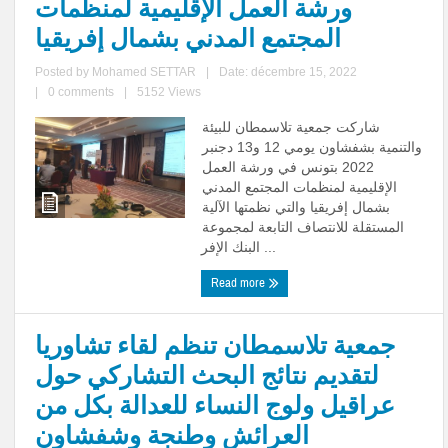
ورشة العمل الإقليمية لمنظمات
المجتمع المدني بشمال إفريقيا
Posted by
Mohamed SETTAR
|
Date: décembre 15, 2022
|
0 comments
|
5152 Views
شاركت جمعية تلاسمطان للبيئة
والتنمية بشفشاون يومي 12 و13 دجنبر
2022 بتونس في ورشة العمل
الإقليمية لمنظمات المجتمع المدني
بشمال إفريقيا والتي نظمتها الآلية
المستقلة للانتصاف التابعة لمجموعة
البنك الإفر ...
Read more
جمعية تلاسمطان تنظم لقاء تشاوريا
لتقديم نتائج البحث التشاركي حول
عراقيل ولوج النساء للعدالة بكل من
العرائش وطنجة وشفشاون