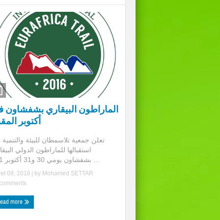
الماراطون البيقاري بشفشاون 
أكتوبر المق
تعلن جمعية تلاسمطان للبيئة والتنمية 
استقبالها للماراطون الدولي البيق
بشفشاون يومي 30 و31 أكتوبر 201 ...
llet 09, 2016
| by
Mohamed SETTAR
comments
ead more