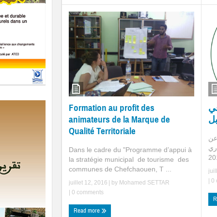
في
Formation au profit des
بل
animateurs de la Marque de
Qualité Territoriale
عن
اري
Dans le cadre du "Programme d’appui à
la stratégie municipal de tourisme des
communes de Chefchaouen, T ...
jui
|
0 
juillet 12, 2016
| by
Mohamed SETTAR
|
0 comments
R
Read more