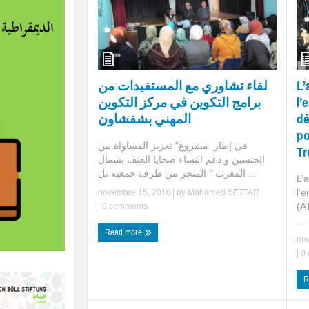
L’
لقاء تشاوري مع المستفيدات من
l’
برامج التكوين في مركز التكوين
dé
المهني بشفشاون
po
في إطار مشروع" تعزيز المساواة بين
Tr
الجنسين و دعم النساء ضحايا العنف بشمال
المغرب " المنجز من طرف جمعية تل ...
L’
l'
novembre 15, 2016
| by
Mohamed SETTAR
(A
|
0 comments
...
Read more
no
|
0 
R