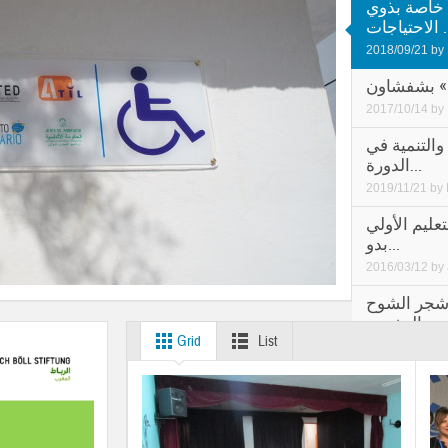
 خاصة بذوي
جات ...
2018/09/21
by
2017/10/14
by
والتنمية في
الدورة...
2019/11/21
by
عليم الأولي
بدو...
2016/03/12
by
5000 نبتة من شجر الشوح
المغربي...
Grid
List
2022/12/27
by