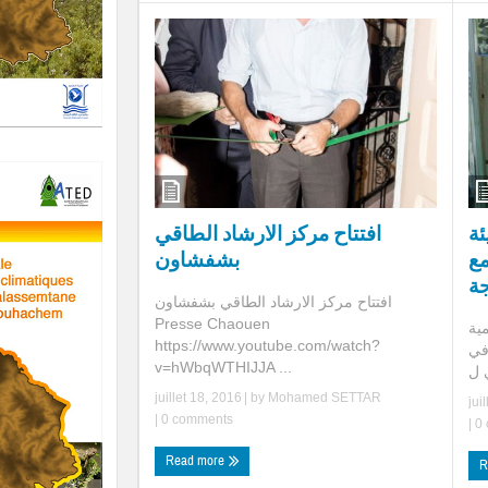
ئة
افتتاح مركز الارشاد الطاقي
مع
بشفشاون
جة
افتتاح مركز الارشاد الطاقي بشفشاون
Presse Chaouen
مية
https://www.youtube.com/watch?
في
v=hWbqWTHIJJA ...
juillet 18, 2016
| by
Mohamed SETTAR
jui
|
0 comments
|
0 
Read more
R