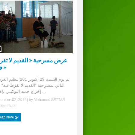
عرض مسرحية « القديم لا تف
فيه »
الثاني لمسرحية "القديم لا تفرط فيه" 
إخراج حميد البوكيلي بإعداد ...
vembre 02, 2016
| by
Mohamed SETTAR
comments
ead more