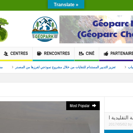
Translate »
CENTRES
RENCONTRES
CINÉ
PARTENAIR
راء والابتكار البيئي للشباب
تعزيز التدبير المستدام للنفايات من خلال مشروع نموذجي لفرزها
Most Popular
2017/05/02
by