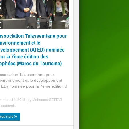
association Talassemtane pour
environnement et le
veloppement (ATED) nominée
ur la 7ème édition des
ophées (Maroc du Tourisme)
association Talassemtane pour
environnement et le développement
TED) nominée pour la 7ème édition d
vembre 14, 2016
| by
Mohamed SETTAR
comments
ead more