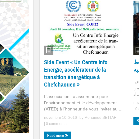
رط
Side Event « Un Centre Info
Energie, accélérateur de la
transition énergétique à
تم يوم السبت 29 أكتوبر 201 تنظيم العرض
Chefchaouen »
من
L'association Talassemtane pour
l'environnement et le développement
no
(ATED) à l'honneur de vous inviter au ...
|
0 
novembre 10, 2016
| by
Mohamed SETTAR
R
|
0 comments
Read more