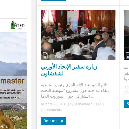
زيارة سفير الإتحاد الأوربي
امة
لشفشاون
مقر
قام السيد عبد الإله التازي رئيس الجمعية
se
بإلقاء مداخلة حول مشروع "منهجية البحث
|
0 
التشاركي حول الموروث اللاما ...
R
octobre 25, 2016
| by
Mohamed SETTAR
|
0 comments
Read more