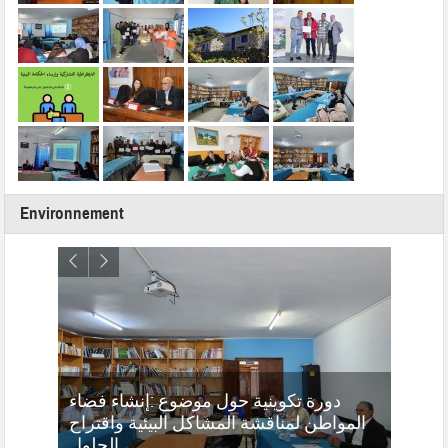
Environnement
دورة تكوينية حول موضوع :إنشاء فضاء
بجائزة
المواطن لمناقشة المشاكل البيئية واقتراح
وحدة
20
الحلول