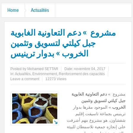
Home
Actualités
مشروع » دعم التعاونية الغابوية
جبل كيلتي لتسويق وتثمين
الخروب » بدوار ترينيس
Posted by
Mohamed SETTAR
Date:
novembre 04, 2017
in:
Actualités
,
Environnement
,
Renforcement des capacités
Leave a comment
12273 Views
مشروع »
دعم التعاونية الغابوية
جبل كيلتي لتسويق وتثمين
الخروب
» الموجود مقرها بدوار
ترينيس بجماعة تاسيفت إقليم
شفشاون، هو مشروع مهم أشرفت
على إنجازه جمعية تلاسمطان للبيئة