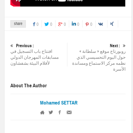
share
0
0
0
0
0
Previous :
Next :
روبورتاج موقع « سلطانة »
افتتاح باب التسجيل في
حول اليوم التحسيسي الذي
مسابقات المهرجان الدولي
نظمه مركز الاستماع ومساندة
لأفلام البيئة بشفشاون
الأسرة
About The Author
Mohamed SETTAR