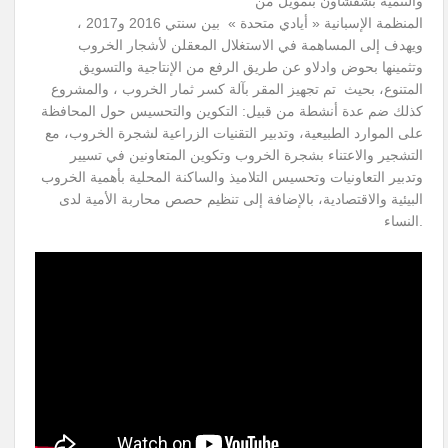
والتنمية بشفشاون بتمويل من
المنظمة الإسبانية « أيادي متحدة » بين سنتي 2016 و2017 ،
ويهدف إلى المساهمة في الاستغلال المعقلن لأشجار الخروب
وتثمينها بحوض وادلاو عن طريق الرفع من الإنتاجية والتسويق
المتنوع، بحيث تم تجهيز المقر بآلة كسر ثمار الخروب ، والمشروع
كذلك ضم عدة أنشطة من قبيل: التكوين والتحسيس حول المحافظة
على الموارد الطبيعية، وتدبير التقنيات الزراعية لشجرة الخروب، مع
التشجير والاعتناء بشجرة الخروب وتكوين المتعاونين في تسيير
وتدبير التعاونيات وتحسيس التلاميذ والساكنة المحلية بأهمية الخروب
البيئية والاقتصادية، بالإضافة إلى تنظيم حصص محاربة الأمية لدى
النساء.