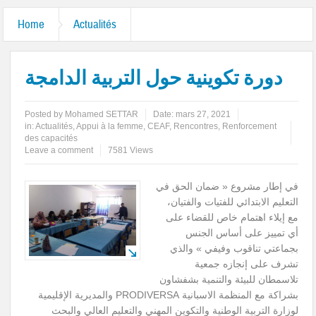
Home
Actualités
دورة تكوينية حول التربية الدامجة
Posted by
Mohamed SETTAR
Date:
mars 27, 2021
in:
Actualités
,
Appui à la femme
,
CEAF
,
Rencontres
,
Renforcement
des capacités
Leave a comment
7581 Views
في إطار مشروع « ضمان الحق في
التعليم الابتدائي للفتيات والفتيان،
مع إيلاء اهتمام خاص للقضاء على
أي تمييز على أساس الجنس
بجماعتي تناقوب وفيفي » والذي
تشرف على إنجازه جمعية
تلاسمطان للبيئة والتنمية بشفشاون
بشراكة مع المنظمة الاسبانية PRODIVERSA والمديرية الإقليمية
لوزارة التربية الوطنية والتكوين المهني والتعليم العالي والبحث