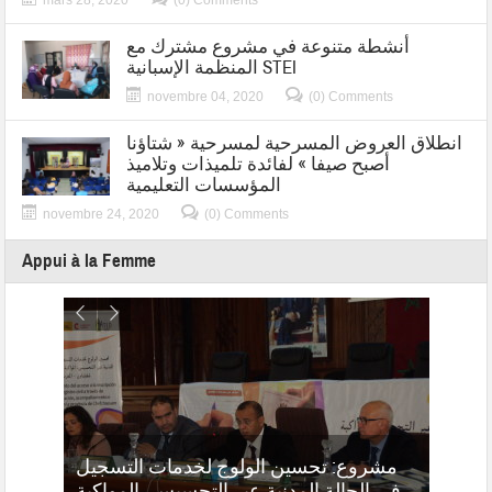
أنشطة متنوعة في مشروع مشترك مع
المنظمة الإسبانية STEI
novembre 04, 2020
(0) Comments
انطلاق العروض المسرحية لمسرحية « شتاؤنا
أصبح صيفا » لفائدة تلميذات وتلاميذ
المؤسسات التعليمية
novembre 24, 2020
(0) Comments
Appui à la Femme
مشروع: تحسين الولوج لخدمات التسجيل
في الحالة المدنية عبر التحسيس، المواكبة