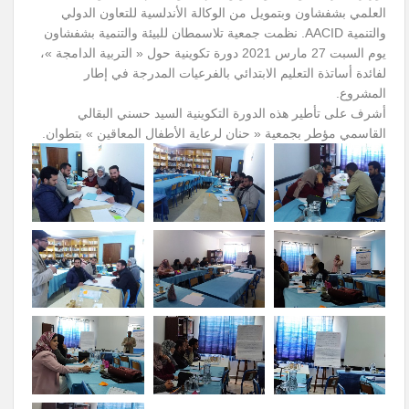
العلمي بشفشاون وبتمويل من الوكالة الأندلسية للتعاون الدولي
والتنمية AACID. نظمت جمعية تلاسمطان للبيئة والتنمية بشفشاون
يوم السبت 27 مارس 2021 دورة تكوينية حول « التربية الدامجة »،
لفائدة أساتذة التعليم الابتدائي بالفرعيات المدرجة في إطار
المشروع.
أشرف على تأطير هذه الدورة التكوينية السيد حسني البقالي
القاسمي مؤطر بجمعية « حنان لرعاية الأطفال المعاقين » بتطوان.