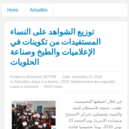
Home
Actualités
توزيع الشواهد على النساء
المستفيدات من تكوينات في
الإعلاميات والطبخ وصناعة
الحلويات
Posted by
Mohamed SETTAR
Date:
novembre 27, 2018
in:
Actualités
,
Appui à la femme
,
CEAF
,
Renforcement des capacités
Leave a comment
8010 Views
في إطار انشطتها التحسيسية،
نظمت جمعية تلاسمطان للبيئة
والتنمية بشفشاون (مركز الاستماع
ومساندة الاسرة) يوم الجمعة 23
نونبر 2018، يوما تحسيسيا لفائدة