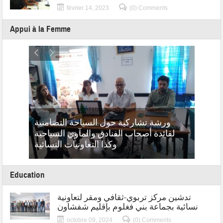
février 14, 2023
(0) Comments
Appui à la Femme
ات من
ورشة تشاركية حول السياحة التضامنية
صناعة
لفائدة أصحاب الفنادق والمآوي السياحية
لويات
وكذا التعاونيات النسائية
Education
تدشين مركز تربوي-ثقافي ومقر لتعاونية
نسائية بجماعة بني فغلوم بإقليم شفشاون
octobre 09, 2024
(0) Comments