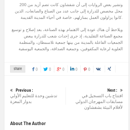
وتشير بعض الروايات إلى أن شفشاون كانت تضم أزيد من 200
محل مخصص للدرازة إلى جانب عدد من الصناع والصانعات، الذين
كانوا يزاولون العمل بمنازلهم، خاصة في أحياء المدينة القديمة.
ويلاحظ أن هناك عودة إلى الاهتمام بهذه الصناعة، بعد إصلاح و توسيع
مجمع الصناعة التقليدية، إذ جرى إحداث شعب للدرازة ببعض
الجمعيات الفاعلة بالمدينة من بينها جمعية تلاسمطان، والمنظمة
العلوية لرعاية المكفوفين، وجمعية الصداقة، والجمعية اليوسفية
share
0
0
0
0
0
Previous :
Next :
افتتاح باب التسجيل في
تدشين وحدة للتعليم الأولي
مسابقات المهرجان الدولي
بدوار المعزة
لأفلام البيئة بشفشاون
About The Author