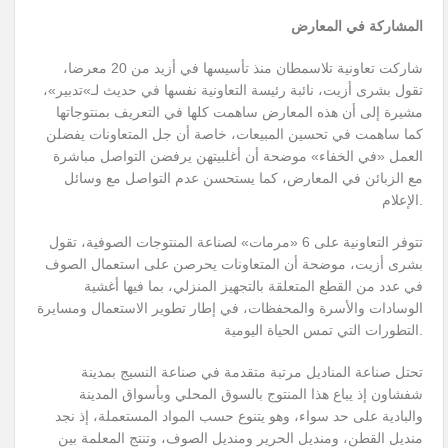
المشاركة في المعارض
شاركت تعاونية تلاسمطان منذ تأسيسها في أزيد من 20 معرضا،
تقول بشرى أزيت، نائبة رئيسة التعاونية نفسها في حديث لـ»تدبير»،
مشيرة إلى أن هذه المعارض ساهمت كلها في التعريف بمنتوجاتها
كما ساهمت في تحسين المبيعات، خاصة أن جل المتعاونات يفضلن
العمل «في الخفاء» موضحة أن أغلبيتهن يرفضن التواصل مباشرة
مع الزبائن في المعارض، كما يستحسن عدم التواصل مع وسائل
الإعلام.
تتوفر التعاونية على 6 «مرمات» لصناعة المنتوجات الصوفية، تقول
بشرى أزيت، موضحة أن المتعاونات يحرصن على استعمال الصوف
في عدد من القطع المتعلقة بالتجهيز المنزلي، بما فيها أغشية
الوسادات والأسرة والمحفظات، في إطار تطوير الاستعمال ومسايرة
التطورات التي تمس الحياة اليومية.
تحتل صناعة المناديل مرتبة متقدمة في صناعة النسيج بمدينة
شفشاون إذ يباع هذا المنتوج بالسوق المحلي وبأسواق المدينة
والبادية على حد سواء، وهو يتنوع حسب المواد المستعملة، إذ نجد
منديل القطن، ومنديل الحرير ومنديل الصوف، وتنتج المعلمة بين