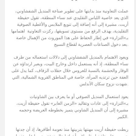
عملت التعاونية منذ بدايتها على تطوير صناعة المنديل الشفشاوني،
الذي يعد خاصية اللباس التقليدي عند نساء المنطقة، تقول حفيظة
أزيت، مشيرة إلى أنه إضافة إلى تنويع الملابس والأغطية الصوفية
التقليدية، بهدف الرفع من مستوى تسويقها، ركزت التعاونية اهتمامها
بـ»التزارة» في إطار الحفاظ على هذا الموروث من الإهمال خاصة
بعد دخول الصناعات العصرية لقطاع النسيج.
ويعود الاهتمام بالمنديل الشفشاوني إلى دلالات استعماله من طرف
نساء المنطقة، إذ أنه يستعمل داخل وخارج البيت، ويعبر ارتداؤه عن
الوقار والحشمة بالنسبة للعروس خلال حفلات الزفاف، كما يدل على
العفة حين ترتديه المرأة، خاصة في المناطق القروية الشمالية، التي
شهدت نزوح سكان الأندلس.
يعود استعمال المنديل الصوفي أو ما يعرف بين الشاونيات
بـ»التزارة» إلى عادات وتقاليد «الزمن الغابر» تقول حفيظة أزيت،
مشيرة إلى أن المنديل الشاوني يتميز بخطوطه العريضة وحجمه
الكبير.
ربطت حفيظة أزيت مهنتها بتربيتها منذ نعومة أظافرها، إذ أن جدتها