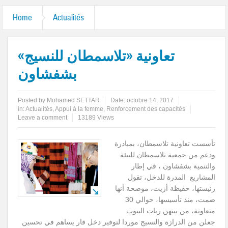
Home
Actualités
تعاونية «تلاسمطان للنسيج»
بشفشاون
Posted by
Mohamed SETTAR
Date:
octobre 14, 2017
in:
Actualités
,
Appui à la femme
,
Renforcement des capacités
Leave a comment
13189 Views
تأسست تعاونية تلاسمطان، بمبادرة
ودعم من جمعية تلاسمطان للبيئة
والتنمية بشفشاون ، في إطار
المشاريع المدرة للدخل، تقول
رئيستها، حفيظة أزيت، موضحة أنها
ضمت، منذ تأسيسها، حوالي 30
متعاونة، من بينهن ربات البيوت
جعلن من الدرازة والنسيج موردا لتوفير دخل قار يساهم في تحسين