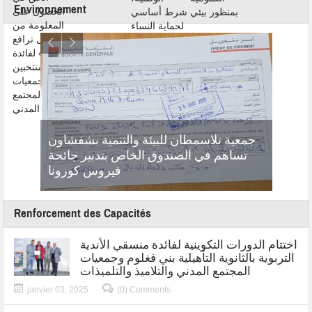
Environnement
جمعية تلاسمطان للبيئة والتنمية بشفشاون
المر
تساهم في الصندوق الخاص بتدبير جائحة
الاست
شاركية
فيروس كورونا
Renforcement des Capacités
اختتام الدورات التكوينية لفائدة منسقي الأندية
التربوية بالثانوية التأهيلية بني فغلوم وجمعيات
المجتمع المدني والتلاميذ والتلميذات
janvier 03, 2025
(0) Comments