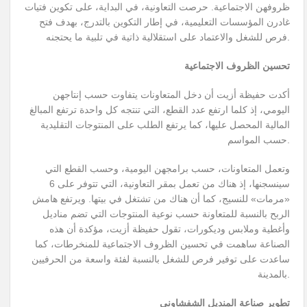
ظروفهن الاجتماعية. حرصت التعاونية، في البداية، على تكوين فتيات
غادرن المؤسسات التعليمية، في إطار التكوين بالتدرج، بهدف فتح
فرص للشغل والاعتماد على استقلالية ذاتية في تلبية ما يحتجنه.
تحسين الظروف الاجتماعية
أكدت حفيظة أزيت أن دخل المتعاونات يتفاوت حسب إنتاجهن
اليومي، إذ كلما ارتفع عدد القطع، التي تنتجه كل واحدة ترتفع المبالغ
المالية المحصل عليها، كما يرتفع الطلب على المنتوجات التقليدية
حسب المواسم.
وتعمل المتعاونات، حسب برامجهن اليومية، وحسب القطع التي
سينسجنها، إذ هناك من تعمل بمقر التعاونية، التي تتوفر على 6
«مرمات» للنسيج، كما أن هناك من تشتغل في بيتها. ويرتفع هامش
الربح بالنسبة للمتعاونة حسب نوعية المنتوجات التي تضم مناديل
وأغطية وملابس وديكورات، تقول حفيظة أزيت، مؤكدة أن هذه
الصناعة ساهمت في تحسين الظروف الاجتماعية للمنخرطات، كما
ساعدت على توفير فرص للشغل بالنسبة لفئة واسعة من الحرفيين
بالمدينة.
تطوير صناعة المنديل الشفشاوني