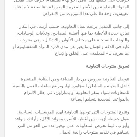
حرصت على تلقينها مثل باقي أخواتها «الصنعة»، حرصا على تفعيل
المقولة المتداولة بين الأسر المغربية المعروفة بـ»الصنعة لا ما غنات
تعييش»، وحفاظا على هذا الموروث من الانقراض.
إلى جانب المنديل برعت نساء التعاونية، حسب أزيت، في ابتكار
نماذج جديدة للأغطية بما فيها أغطية المصابيح، وغلافات الوسادات،
واللوحات النسيجية على مختلف الألوان والأشكال، وهي منتوجات
غاية في الدقة والجمال ما يعبر عن مدى قدرة المرأة الشفشاونية أو
ما يعرف بـ «المعلمة» على الخلق والإبداع.
تسويق منتوجات التعاونية
تتوصل التعاونية بعروض من دار الضيافة ومن الفنادق المنتشرة
داخل المدينة وبالمناطق المجاورة لها، وترتفع ساعات العمل بالنسبة
للمتعاونات سواء بمقر التعاونية أو بمنازلهن، في إطار الالتزام
بالمواعيد المحددة لتسليم البضاعة.
وتتنوع المنتوجات التي توجهها التعاونية لهذه المؤسسات السياحية،
تقول حفيظة أزيت، بين أغطية للأسرة وموائد الأكل، وأرائك ونوافذ
وأبواب، فيما تحرص المتعاونات على توفير عدد من العوامل التي
تساهم في تقديم منتوجات رائعة الجمال.