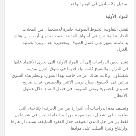
منديل و3 مناديل في اليوم الواحد.
المواد الأولية
تقتني التعاونية الخيوط الصوفية جاهزة للاستعمال من المحلات
التجارية المنتشرة في أسواق المدينة، حسب بشرى أزيت، أن هناك
يد عاملة تسهر على غسل الصوف وتحضيره بعد مروره بعملية
الغزل.
تشير بعض الدراسات إلى أن المواد الأولية التي يجري الاعتماد عليها
في الدرازة والنسيج كانت تباع قديما في سوق الغزل بمدينة
شفشاون. وكانت هناك أعراف خاصة بهذا السوق. وتنظم هذه السوق
مرتين في الأسبوع، صباح يومي الاثنين والخميس، قرب ضريح
«سيدي بلحسن» وبحي السويقة في فصل الشتاء خلال هطول
الأمطار.
وتضيف هذه الدراسات أن الدرازة من بين الحرف الإنتاجية، التي
ساهمت في تشغيل نسبة مهمة من اليد العاملة ليس في شفشاون
فقط بل في جل المدن العتيقة، خلال العقود السابقة، بسبب ازدهارها
وارتفاع وتيرة الطلب على موادها.