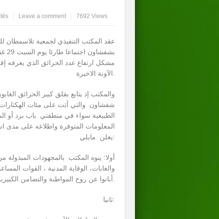
tés
Leave a comment
7692 Views
عقد المكتب التنفيذي لجمعية تلاسمطان للبي
مشكل ارتفاع عدد الحرائق الذي يعرفه إ
الآونة الاخيرة.
والمكتب إذ يتابع بقلق كبير الحرائق الغابوي
شفشاون والتي أتت على مئات الهكتارات 
الطبيعية سواء في منطقتي باب برد أو ال
المعلومات المتوفرة واطلاعه على مدى اس
يعلن مايلي:
أولا: ينوه المكتب بالمجهودات المبذولة م
والغابات، الوقاية المدنية ، القوات المسا
أبانوا عن روح المواطنة والتضامن الكبيرين في إخماد هذه الحرائق.
ثانيا: