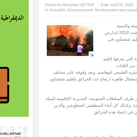
Posted by
Mohamed SETTAR
Date:
août 30, 2020
in:
Actualités
,
Environnement
,
Renforcement des capaci
ئة والتنمية
بشفشاون اجتماعا طارئا يوم السبت 29 غشت 2020 لتدارس
قليم شفشاون في
ة التي يعرفها إقليم
من الغابات
منتزه الطبيعي لبوهاشم. وبعد وقوفه على مختلف
تفحال ظاهرة ارتفاع عدد الحرائق بإقليم شفشاون
ن طرف السلطات العمومية، المديرية الإقليمية للمياه
عدة وكذلك كل أبناء المنطقتين المتطوعين والذين