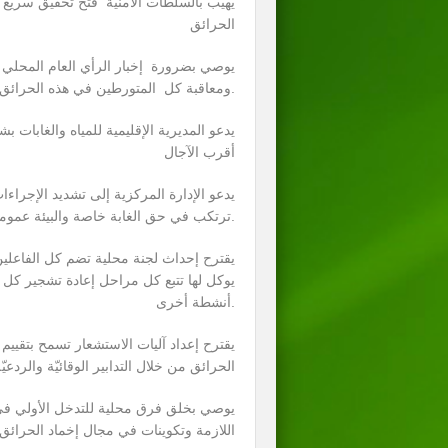
يهيب بالسلطات الأمنية فتح تحقيق سريع ل
الحرائق
يوصي بضرورة إخبار الرأي العام المحلي و
ومعاقبة كل المتورطين في هذه الحرائق.
يدعو المديرية الإقليمية للمياه والغابا
أقرب الآجال
يدعو الإدارة المركزية إلى تشديد الإجراءات
ترتكب في حق الغابة خاصة والبيئة عموما.
يقترح إحداث لجنة محلية تضم كل الفاعلي
يوكل لها تتبع كل مراحل إعادة تشجير كل 
أنشطة أخرى.
يقترح إعداد آليات الاستشعار تسمح بتقيي
الحرائق من خلال التدابير الوقائيّة والردعيّ
يوصي بخلق فرق محلية للتدخل الأولي في ا
اللازمة وتكوينات في مجال إخماد الحرائق