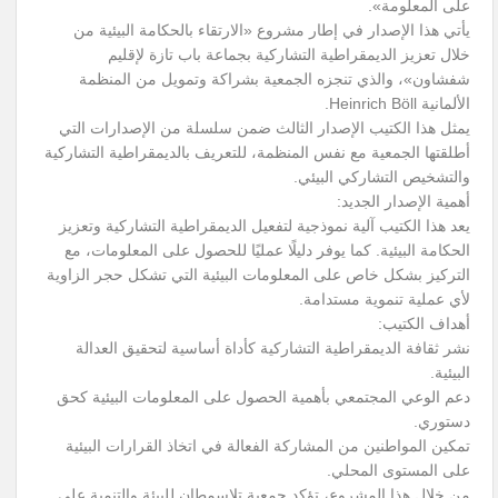
على المعلومة».
يأتي هذا الإصدار في إطار مشروع «الارتقاء بالحكامة البيئية من
خلال تعزيز الديمقراطية التشاركية بجماعة باب تازة لإقليم
شفشاون»، والذي تنجزه الجمعية بشراكة وتمويل من المنظمة
الألمانية Heinrich Böll.
يمثل هذا الكتيب الإصدار الثالث ضمن سلسلة من الإصدارات التي
أطلقتها الجمعية مع نفس المنظمة، للتعريف بالديمقراطية التشاركية
والتشخيص التشاركي البيئي.
أهمية الإصدار الجديد:
يعد هذا الكتيب آلية نموذجية لتفعيل الديمقراطية التشاركية وتعزيز
الحكامة البيئية. كما يوفر دليلًا عمليًا للحصول على المعلومات، مع
التركيز بشكل خاص على المعلومات البيئية التي تشكل حجر الزاوية
لأي عملية تنموية مستدامة.
أهداف الكتيب:
نشر ثقافة الديمقراطية التشاركية كأداة أساسية لتحقيق العدالة
البيئية.
دعم الوعي المجتمعي بأهمية الحصول على المعلومات البيئية كحق
دستوري.
تمكين المواطنين من المشاركة الفعالة في اتخاذ القرارات البيئية
على المستوى المحلي.
من خلال هذا المشروع، تؤكد جمعية تلاسمطان للبيئة والتنمية على