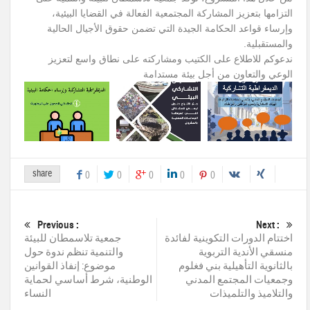
التزامها بتعزيز المشاركة المجتمعية الفعالة في القضايا البيئية،
وإرساء قواعد الحكامة الجيدة التي تضمن حقوق الأجيال الحالية
والمستقبلية.
ندعوكم للاطلاع على الكتيب ومشاركته على نطاق واسع لتعزيز
الوعي والتعاون من أجل بيئة مستدامة
share
0
0
0
0
0
Previous :
Next :
اختتام الدورات التكوينية لفائدة
جمعية تلاسمطان للبيئة
منسقي الأندية التربوية
والتنمية تنظم ندوة حول
بالثانوية التأهيلية بني فغلوم
موضوع: إنفاذ القوانين
وجمعيات المجتمع المدني
الوطنية، شرط أساسي لحماية
والتلاميذ والتلميذات
النساء