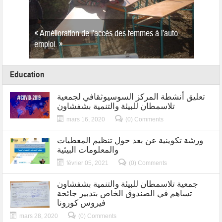
Projet Améliorer les conditions de vie des
populations rurale de bassin versant de Oued
Laou a travers la renforcement de secteur
 وحدة
d’olivier
فشاون
Education
تعليق أنشطة المركز السوسيوثقافي لجمعية
تلاسمطان للبيئة والتنمية بشفشاون
mars 16, 2020
(0) Comments
ورشة تكوينية عن بعد حول تنظيم المعطيات
والمعلومات البيئية
février 05, 2021
(0) Comments
جمعية تلاسمطان للبيئة والتنمية بشفشاون
تساهم في الصندوق الخاص بتدبير جائحة
فيروس كورونا
mars 28, 2020
(0) Comments