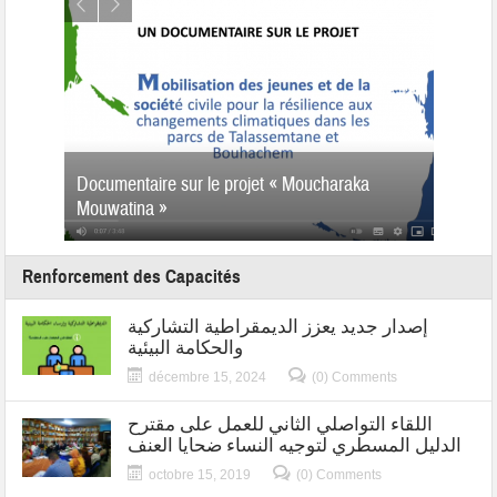
إخوجة
Documentaire sur le projet « Moucharaka
ورشات تكوينية حول فن الطبخ، لفائدة
 تطوان
Mouwatina »
أصحاب المآوي السياحية والطلبة
Renforcement des Capacités
إصدار جديد يعزز الديمقراطية التشاركية
والحكامة البيئية
décembre 15, 2024
(0) Comments
اللقاء التواصلي الثاني للعمل على مقترح
الدليل المسطري لتوجيه النساء ضحايا العنف
octobre 15, 2019
(0) Comments