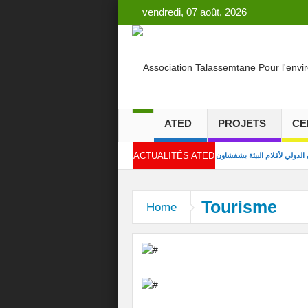
vendredi, 07 août, 2026
ATED
PROJETS
CE
ACTUALITÉS ATED
روع نموذجي لفرزها من المصدر
Tourisme
Home
خلة حول ظاهرة زواج القاصرات
ول تقنيات اخماد حرائق الغابة
ل لمدونة الأسرة… صوتنا مهم
 من منظور النوع الاجتماعي