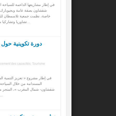
في إطار مشاريعها الداعمة للسياحة ال
شفشاون بصفة عامة وبجيوبارك
خاصة، نظمت جمعية تلاسمطان للبيئة
تشاوريا وتشاركيا مع المهنيين السيا...
دورة تكوينية حول 
ا
cement des capacités
,
Tourisme
في إطار مشروع « تعزيز التنمية ال
المستدامة من خلال السياحة ا
شفشاون- شمال المغرب »، المنجز 
تلاسمطان للبيئة..