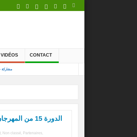
VIDÉOS
CONTACT
مشاركة جم
الدورة 15 من المهرجان الدولي لأفلام البيئة بشفشاون
إحداث ستة (6) مسارات جيوسياحية على مستوى جيوبارك شفشاون
ورشات تكوين
t
,
Non classé
,
Partenaires
,