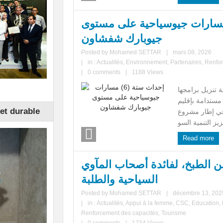
ث ستة (6) مسارات جيوسياحية على مستوى
جيوبارك شفشاون
Posted by
Mohamed SETTAR
|
mars 08, 2026
|
in :
Actualités
,
Environnement
,
Partenaires
,
Renfor
|
0 comments
|
1188 Views
ة تنزيل برامجها
 مستدامة بإقليم
et durable
في إطار مشروع
Read more
 الطبخ، لفائدة أصحاب المآوي
السياحية والطلبة
Posted by
Mohamed SETTAR
|
décembre 13, 202
|
in :
Actualités
,
Appui à la femme
,
CSC
,
Education
,
Renforcement des capacités
,
Tourisme