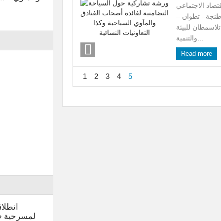
تصاد الاجتماعي
 طنجة– تطوان –
اسمطان للبيئة
والتنمية...
Read more
1
2
3
4
5
انطلا
لمسرحية « 