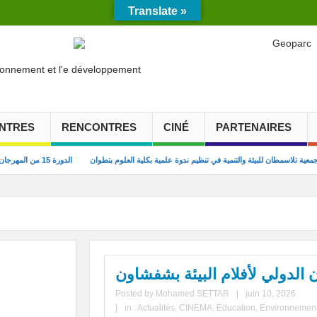
Translate »
NTRES
RENCONTRES
CINÉ
PARTENAIRES
عية تلاسمطان للبيئة والتنمية في تنظيم ندوة علمية بكلية العلوم بتطوان
الدورة 15 من المهرجان الدولي لأفلام البيئة بشفشاون
السينما الخضراء والابتكار البيئي للشباب
تعزيز التدبير المستدام للنفايات من خلال مش
مشاركة جمعية تلاسمطان للبيئة والتنمية بندوة بطنجة بمدا
تنظيم دورة تكوينية لفائدة مجموعة من متطوعي التعاونية الغابوية (مستقبل أمكري ) ح
حملة ترافع طيلة أسبوع تحت شعار: من أجل إصلاح شام
Posted by
Mohamed SETTAR
|
juin 10, 2026
ية حول فن الطبخ، لفائدة أصحاب المآوي السياحية والطلبة
يوم تكويني حول موضوع: حقوق الطفل
|
in :
Actualités
,
CINEMA
,
Education
,
Environnemen