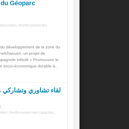
l du Géoparc
Rencontres
,
Renforcement des
 du développement de la zone du
efchaouen, un projet de
pagnole intitulé « Promouvoir le
 socio-économique durable à...
لقاء تشاوري وتشاركي مع
4
ntres
,
Renforcement des capacités
,