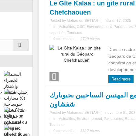
Le Gîte Kalaa : un gite rura
Chefchaouen
Posted by
Mohamed SETTAR
|
février 17, 2025
|
in :
Actualités
,
CSC
,
Environnement
,
Partenaires
,
capacités
,
Tourisme
|
0 comments
|
2729 Views
Dans le cadre
Géoparc de Ch
coopération es
développement
Read more
 المهنيين السياحيين بجيوبارك
شفشاون
Posted by
Mohamed SETTAR
|
novembre 01, 202
|
in :
Actualités
,
Environnement
,
Partenaires
,
Renco
Tourisme
|
0 comments
|
3312 Views