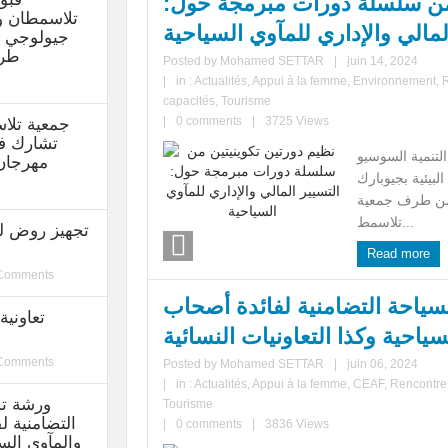
 من سلسلة دورات مبرمجة حول:
تلاسمطان و
لمالي والإداري للمآوي السياحية
جيولوجي ع
طرف
Posted by
Mohamed SETTAR
|
juin 14, 2024
|
in :
Actualités
,
Appui à la femme
,
Environnement
,
capacités
,
Tourisme
|
0 comments
|
3725 Views
جمعية تلاس
تشارك في
لتنمية السوسيو
مهرجان
لبيئية بجيوبارك
من طرف جمعية
تلاسمط...
تجهيز روض لل
Read more
 Comments
ياحة التضامنية لفائدة أصحاب
تعاوني
سياحية وكذا التعاونيات النسائية
 Comments
Posted by
Mohamed SETTAR
|
juin 06, 2024
|
in :
Actualités
,
Appui à la femme
,
CEAF
,
Rencontre
ورشة تش
Tourisme
التضامنية ل
|
0 comments
|
3836 Views
والمآوي السي