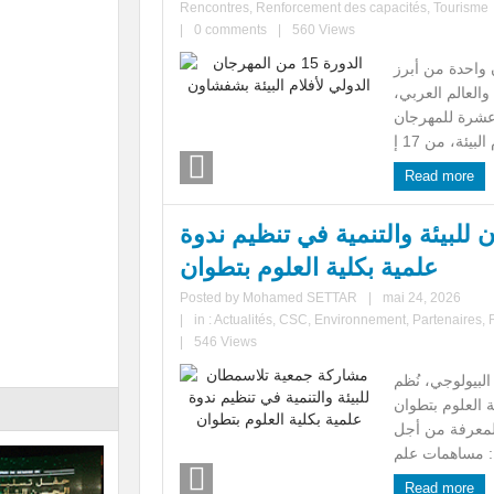
Rencontres
,
Renforcement des capacités
,
Tourisme
|
0 comments
|
560 Views
واحدة من أبرز
والعالم العربي،
عشرة للمهرجان
Read more
لبيئة والتنمية في تنظيم ندوة
علمية بكلية العلوم بتطوان
Posted by
Mohamed SETTAR
|
mai 24, 2026
|
in :
Actualités
,
CSC
,
Environnement
,
Partenaires
,
|
546 Views
 البيولوجي، نُظم
سبت 23 ماي 2026 بكلية العلوم بتطوان
المعرفة من أجل
Read more