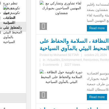
مستدامة بإقليم
 شفشاون بصفة
 والتنمية لقاء
Read more
النظافة ، السلامة والحفاظ على
لمحيط البيئي بالمآوي السياحية
Posted by
Mohamed SETTAR
|
octobre 23, 2024
|
in :
Actualités
,
Environnement
,
Rencontres
,
Renfor
|
0 comments
|
3227 Views
سوسيو اقتصادية
لبيئية بجيوبارك
من طرف جمعية
.
Read more
قبو