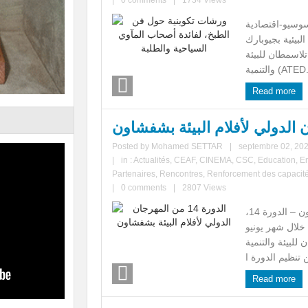
|
0 comments
|
1734 Views
سوسيو-اقتصادية
لبيئية بجيوبارك
اسمطان للبيئة
تنمية (ATED...
Read more
Posted by
Mohamed SETTAR
|
septembre 02, 20
|
in :
Actualités
,
CEAF
,
CINEMA
,
CSC
,
Education
,
E
Partenaires
,
Rencontres
,
Renforcement des capacit
|
0 comments
|
2807 Views
المهرجان الدولي لأفلام البيئة بشفشاون – الدورة 14،
202 بعد تأجيله خلال شهر يونيو
لبيئة والتنمية
Read more