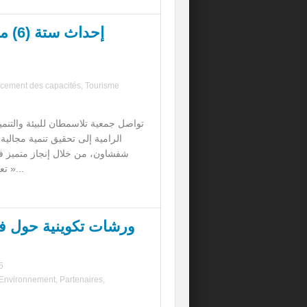
إحدا
cement des capacités
,
Tourisme
تواصل جمعية تلاسمطان للبيئة والتنمي
الرامية إلى تحقيق تنمية مجالية
شفشاون، من خلال إنجاز متميز 
« تعزيز التنمية السو...
ورشات تكوينية حول فن
5
Environnement
,
Partenaires
,