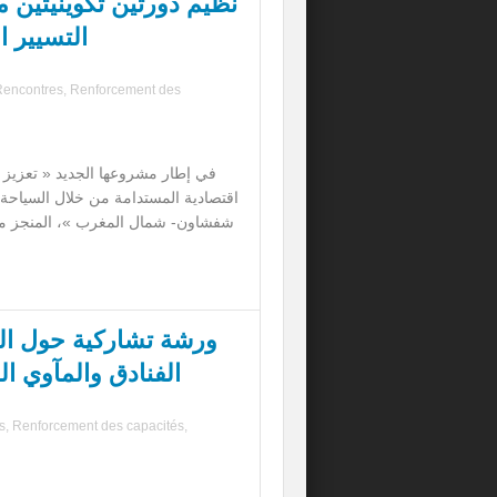
نظيم دورتين تكوينيتين
التسيير ا
Rencontres
,
Renforcement des
في إطار مشروعها الجديد « تعزيز ا
اقتصادية المستدامة من خلال السياحة ا
شفشاون- شمال المغرب »، المنجز 
ورشة تشاركية حول الس
الفنادق والمآوي ال
s
,
Renforcement des capacités
,