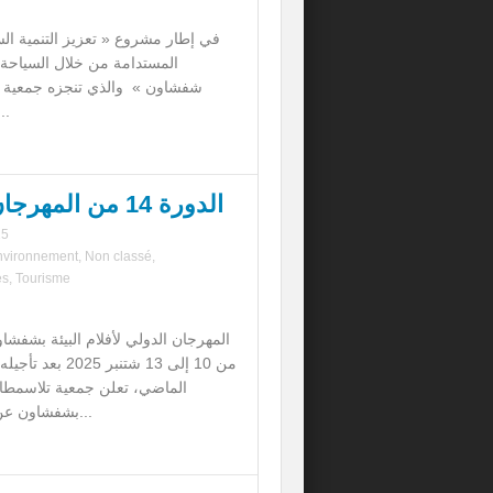
في إطار مشروع « تعزيز التنمية ال
المستدامة من خلال السياحة ا
شفشاون » والذي تنجزه جمعية تل
وال
الدورة 14 من المهرجان الدولي لأفلام البيئة بشفشاون
25
nvironnement
,
Non classé
,
és
,
Tourisme
من 10 إلى 13 شتنبر 5
الماضي، تعلن جمعية تلاسمطان ل
بشفشاون عن تنظيم الدورة ا...