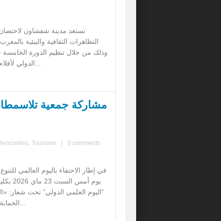
تستعد مدينة شفشاون لاحتضان 
التظاهرات الثقافية والبيئية بالمغرب 
وذلك من خلال تنظيم الدورة الخامسة 
الدولي لأفلام البيئة، من 17 إ...
مشاركة جمعية تلاسمطان ل
Rencontres
,
Tourisme
|
0 comments
في إطار الاحتفاء باليوم العالمي للتنوع
يوم أمس ال
“اليوم العلمي الدولي” تحت شعار: «
الحماية: مساهمات علم...