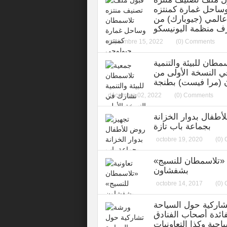
ساحل غمارة كمنتزه
المي (جيوبارك) من
 منظمة اليونيسكو
septembre 15, 2022
(0) Comments
مطان للبيئة والتنمية
 النسخة الأولى من
 (مرا فيست) بطنجة
décembre 02, 2022
(0) Comments
أطفال بدوار الخزانة
بجماعة باب تازة
octobre 19, 2020
(0)
ة «تلاسمطان للنسيج»
بشفشاون
octobre 14, 2017
(0)
اركية حول السياحة
فائدة أصحاب الفنادق
احية وكذا التعاونيات