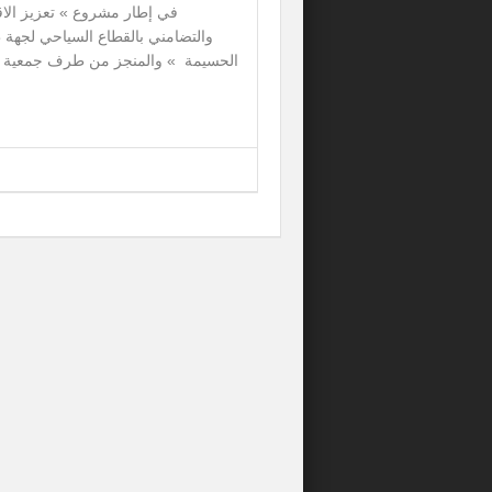
في إطار مشروع » تعزيز الاق
والتضامني بالقطاع السياحي لجهة
الحسيمة » والمنجز من طرف جمعية تل